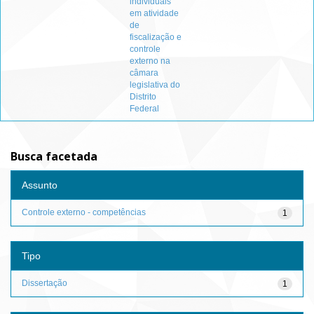
individuais
em atividade
de
fiscalização e
controle
externo na
câmara
legislativa do
Distrito
Federal
Busca facetada
Assunto
Controle externo - competências
1
Tipo
Dissertação
1