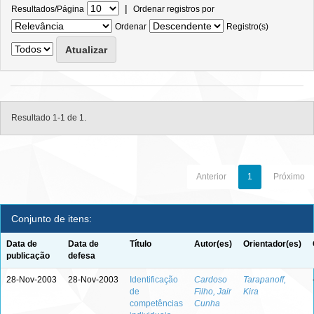
|
Resultados/Página
Ordenar registros por
Ordenar
Registro(s)
Resultado 1-1 de 1.
Anterior
1
Próximo
Conjunto de itens:
Data de
Data de
Título
Autor(es)
Orientador(es)
publicação
defesa
28-Nov-2003
28-Nov-2003
Identificação
Cardoso
Tarapanoff,
de
Filho, Jair
Kira
competências
Cunha