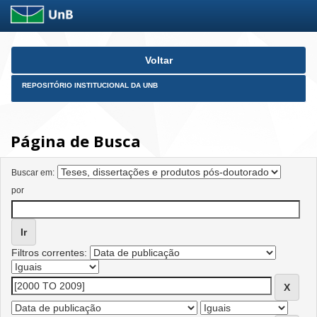
Skip
Voltar
navigation
REPOSITÓRIO INSTITUCIONAL DA UNB
Página de Busca
Buscar em:
por
Filtros correntes: