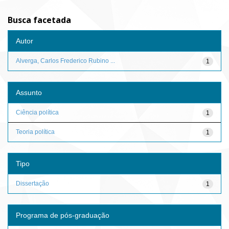
Busca facetada
Autor
Alverga, Carlos Frederico Rubino ...
1
Assunto
Ciência política
1
Teoria política
1
Tipo
Dissertação
1
Programa de pós-graduação