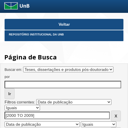
Skip
Voltar
navigation
REPOSITÓRIO INSTITUCIONAL DA UNB
Página de Busca
Buscar em:
por
Filtros correntes: