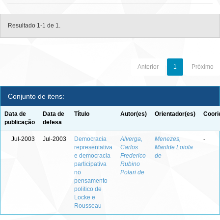
Resultado 1-1 de 1.
Anterior
1
Próximo
Conjunto de itens:
Data de
Data de
Título
Autor(es)
Orientador(es)
Coori
publicação
defesa
Jul-2003
Jul-2003
Democracia
Alverga,
Menezes,
-
representativa
Carlos
Marilde Loiola
e democracia
Frederico
de
participativa
Rubino
no
Polari de
pensamento
politico de
Locke e
Rousseau