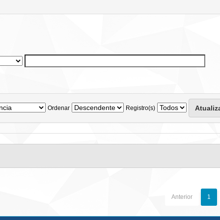
Ordenar
Registro(s)
Anterior
1