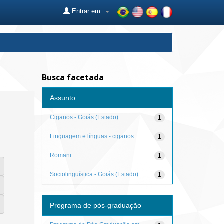
Entrar em:
Busca facetada
Assunto
Ciganos - Goiás (Estado)
1
Linguagem e línguas - ciganos
1
Romani
1
Sociolinguística - Goiás (Estado)
1
Programa de pós-graduação