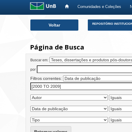
Comunidades e Coleções
Skip
REPOSITÓRIO INSTITUCIO
Voltar
navigation
Página de Busca
Buscar em:
por
Filtros correntes:
Retornar valores