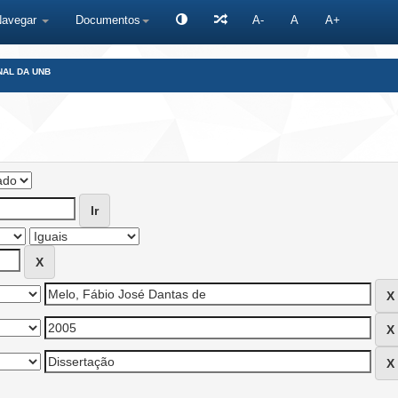
Navegar
Documentos
A-
A
A+
NAL DA UNB