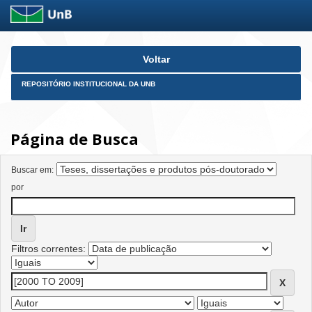
Skip
Voltar
navigation
REPOSITÓRIO INSTITUCIONAL DA UNB
Página de Busca
Buscar em:
por
Filtros correntes: