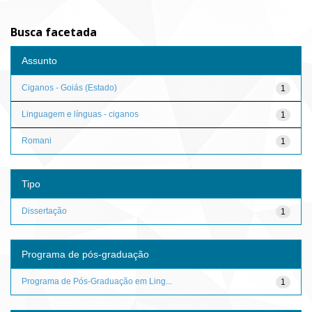
Busca facetada
Assunto
Ciganos - Goiás (Estado)
1
Linguagem e línguas - ciganos
1
Romani
1
Tipo
Dissertação
1
Programa de pós-graduação
Programa de Pós-Graduação em Ling...
1