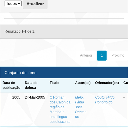
Resultado 1-1 de 1.
Anterior
1
Próximo
Conjunto de itens:
Data de
Data de
Título
Autor(es)
Orientador(es)
Co
publicação
defesa
2005
24-Mar-2005
O Romani
Melo,
Couto, Hildo
-
dos Calon da
Fábio
Honório do
região de
José
Mambaí :
Dantas
uma língua
de
obsolescente