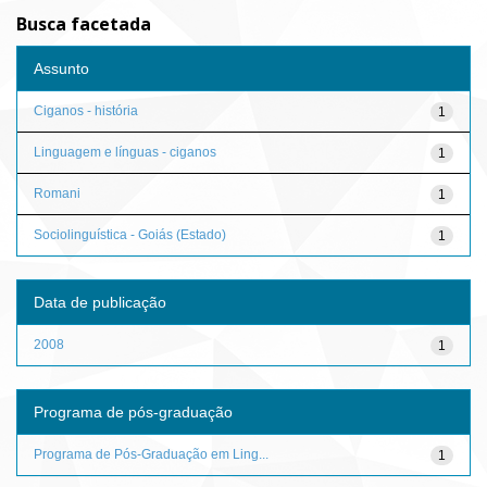
Busca facetada
Assunto
Ciganos - história
1
Linguagem e línguas - ciganos
1
Romani
1
Sociolinguística - Goiás (Estado)
1
Data de publicação
2008
1
Programa de pós-graduação
Programa de Pós-Graduação em Ling...
1