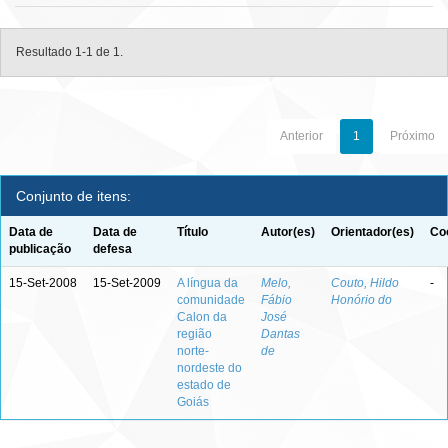
Resultado 1-1 de 1.
Anterior
1
Próximo
Conjunto de itens:
Data de
Data de
Título
Autor(es)
Orientador(es)
Co
publicação
defesa
15-Set-2008
15-Set-2009
A língua da
Melo,
Couto, Hildo
-
comunidade
Fábio
Honório do
Calon da
José
região
Dantas
norte-
de
nordeste do
estado de
Goiás