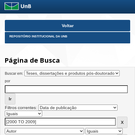
Skip
Voltar
navigation
REPOSITÓRIO INSTITUCIONAL DA UNB
Página de Busca
Buscar em:
por
Filtros correntes: