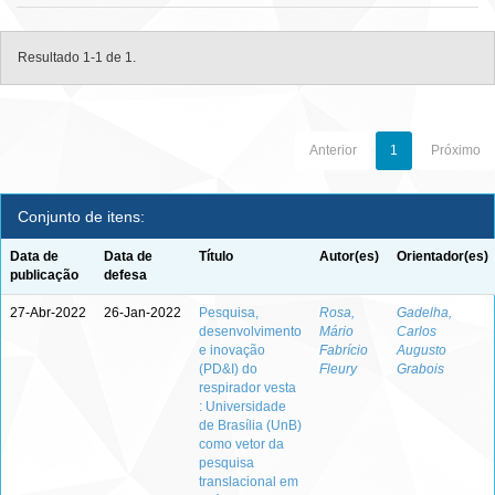
Resultado 1-1 de 1.
Anterior
1
Próximo
Conjunto de itens:
Data de
Data de
Título
Autor(es)
Orientador(es)
publicação
defesa
27-Abr-2022
26-Jan-2022
Pesquisa,
Rosa,
Gadelha,
desenvolvimento
Mário
Carlos
e inovação
Fabrício
Augusto
(PD&I) do
Fleury
Grabois
respirador vesta
: Universidade
de Brasília (UnB)
como vetor da
pesquisa
translacional em