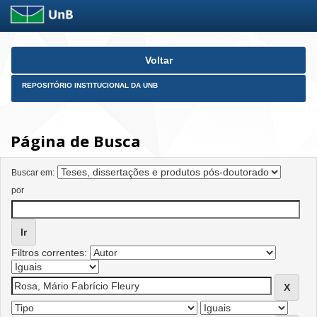
Skip
Voltar
navigation
REPOSITÓRIO INSTITUCIONAL DA UNB
Página de Busca
Buscar em:
por
Filtros correntes: