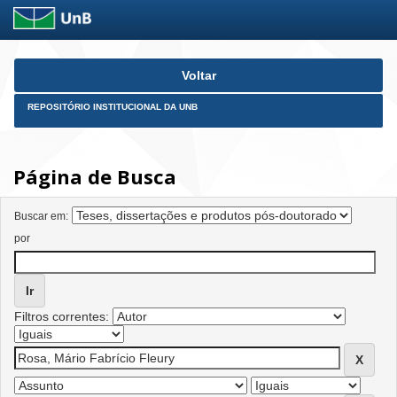
Skip
Voltar
navigation
REPOSITÓRIO INSTITUCIONAL DA UNB
Página de Busca
Buscar em:
por
Filtros correntes: