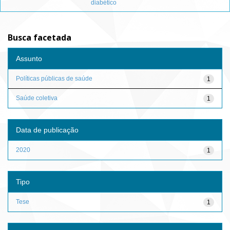
diabético
Busca facetada
Assunto
Políticas públicas de saúde
1
Saúde coletiva
1
Data de publicação
2020
1
Tipo
Tese
1