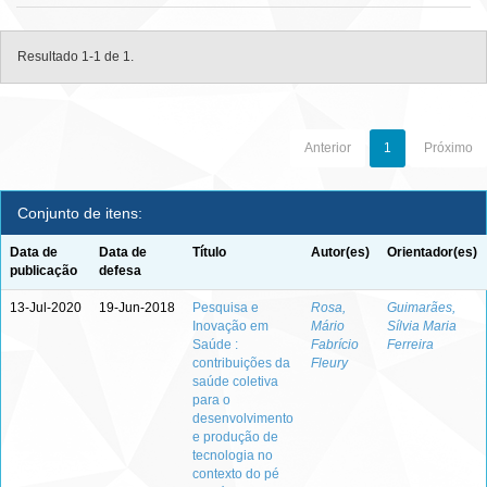
Resultado 1-1 de 1.
Anterior
1
Próximo
Conjunto de itens:
Data de
Data de
Título
Autor(es)
Orientador(es)
publicação
defesa
13-Jul-2020
19-Jun-2018
Pesquisa e
Rosa,
Guimarães,
Inovação em
Mário
Sílvia Maria
Saúde :
Fabrício
Ferreira
contribuições da
Fleury
saúde coletiva
para o
desenvolvimento
e produção de
tecnologia no
contexto do pé