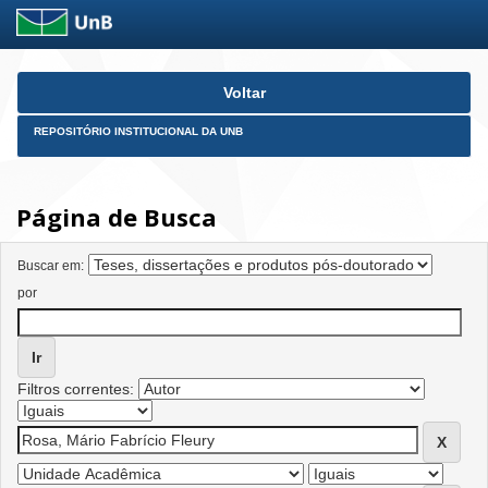
Skip
Voltar
navigation
REPOSITÓRIO INSTITUCIONAL DA UNB
Página de Busca
Buscar em:
por
Filtros correntes: