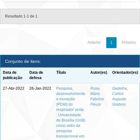
Resultado 1-1 de 1.
Anterior
1
Próximo
Conjunto de itens:
Data de
Data de
Título
Autor(es)
Orientador(es)
publicação
defesa
27-Abr-2022
26-Jan-2022
Pesquisa,
Rosa,
Gadelha,
desenvolvimento
Mário
Carlos
e inovação
Fabrício
Augusto
(PD&I) do
Fleury
Grabois
respirador vesta
: Universidade
de Brasília (UnB)
como vetor da
pesquisa
translacional em