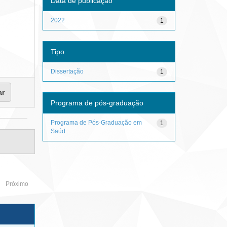
Data de publicação
2022
1
Tipo
Dissertação
1
Programa de pós-graduação
Programa de Pós-Graduação em
1
Saúd...
Próximo