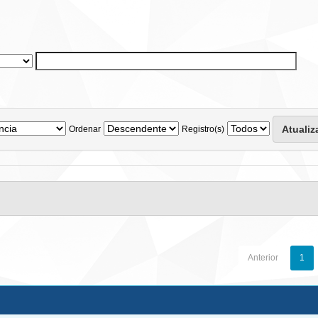
Ordenar
Registro(s)
Anterior
1