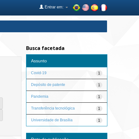
Entrar em:
Busca facetada
Assunto
Covid-19
1
Depósito de patente
1
Pandemia
1
Transferência tecnológica
1
Universidade de Brasília
1