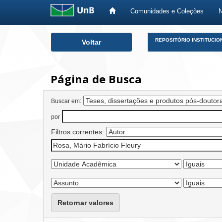
Comunidades e Coleções
Skip
REPOSITÓRIO INSTITUCIO
Voltar
navigation
Página de Busca
Buscar em:
por
Filtros correntes:
Retornar valores