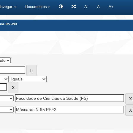
Navegar
Documentos
A-
A
A+
NAL DA UNB