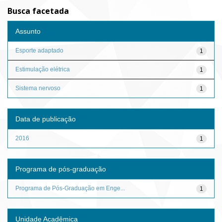
Busca facetada
Assunto
Esporte adaptado
1
Estimulação elétrica
1
Sistema nervoso
1
Data de publicação
2016
1
Programa de pós-graduação
Programa de Pós-Graduação em Enge...
1
Unidade Acadêmica