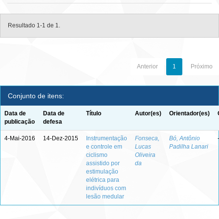
Resultado 1-1 de 1.
Anterior
1
Próximo
Conjunto de itens:
Data de
Data de
Título
Autor(es)
Orientador(es)
publicação
defesa
4-Mai-2016
14-Dez-2015
Instrumentação
Fonseca,
Bó, Antônio
e controle em
Lucas
Padilha Lanari
ciclismo
Oliveira
assistido por
da
estimulação
elétrica para
indivíduos com
lesão medular