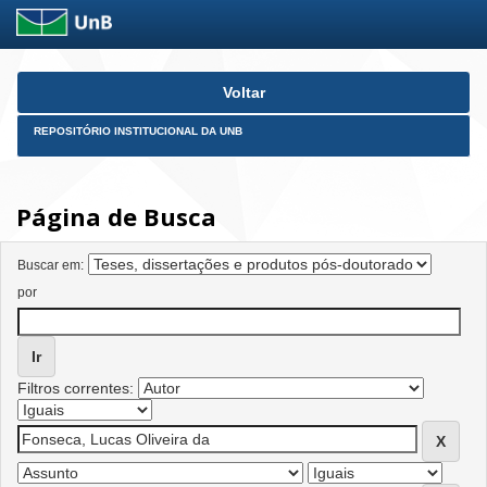
Skip
Voltar
navigation
REPOSITÓRIO INSTITUCIONAL DA UNB
Página de Busca
Buscar em:
por
Filtros correntes: