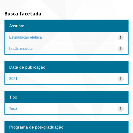
Busca facetada
Assunto
Estimulação elétrica
1
Lesão medular
1
Data de publicação
2021
1
Tipo
Tese
1
Programa de pós-graduação