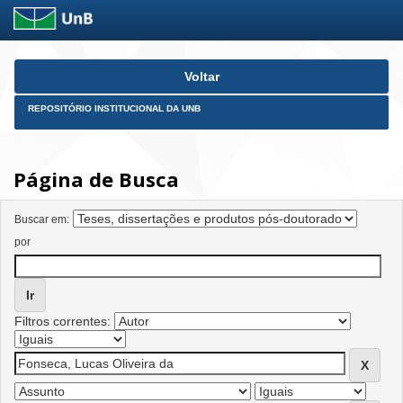
Skip
Voltar
navigation
REPOSITÓRIO INSTITUCIONAL DA UNB
Página de Busca
Buscar em:
por
Filtros correntes: