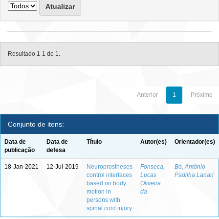
Resultado 1-1 de 1.
Anterior
1
Próximo
Conjunto de itens:
Data de
Data de
Título
Autor(es)
Orientador(es)
publicação
defesa
18-Jan-2021
12-Jul-2019
Neuroprostheses
Fonseca,
Bó, Antônio
control interfaces
Lucas
Padilha Lanari
based on body
Oliveira
motion in
da
persons with
spinal cord injury