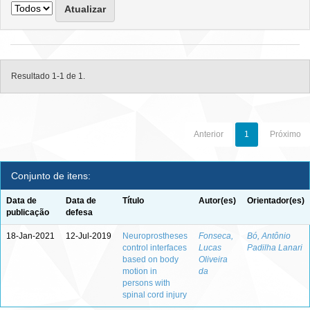
Resultado 1-1 de 1.
Anterior
1
Próximo
Conjunto de itens:
Data de
Data de
Título
Autor(es)
Orientador(es)
publicação
defesa
18-Jan-2021
12-Jul-2019
Neuroprostheses
Fonseca,
Bó, Antônio
control interfaces
Lucas
Padilha Lanari
based on body
Oliveira
motion in
da
persons with
spinal cord injury