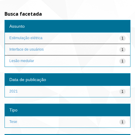
Busca facetada
Assunto
Estimulação elétrica
1
Interface de usuários
1
Lesão medular
1
Data de publicação
2021
1
Tipo
Tese
1