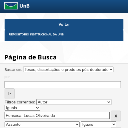
Skip
Voltar
navigation
REPOSITÓRIO INSTITUCIONAL DA UNB
Página de Busca
Buscar em:
por
Filtros correntes: