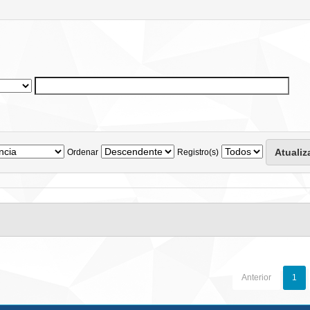
Ordenar
Registro(s)
Anterior
1