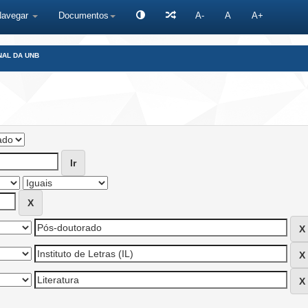
Navegar
Documentos
A-
A
A+
NAL DA UNB