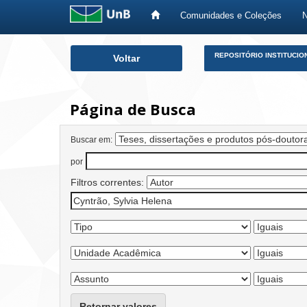
Comunidades e Coleções
Skip
REPOSITÓRIO INSTITUCIO
Voltar
navigation
Página de Busca
Buscar em:
por
Filtros correntes:
Retornar valores