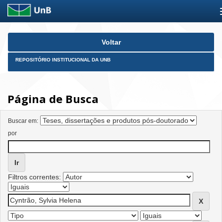
Skip
Voltar
navigation
REPOSITÓRIO INSTITUCIONAL DA UNB
Página de Busca
Buscar em:
por
Filtros correntes: