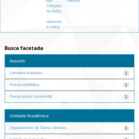
nas
Helena
Canções
de Exílio
:
ufanismo
e crítica
Busca facetada
Assunto
Literatura brasileira
1
Poesia romântica
1
Poesia social modernista
1
Unidade Acadêmica
Departamento de Teoria Literária ...
1