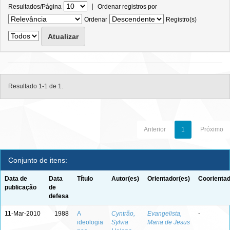
|
Resultados/Página
Ordenar registros por
Ordenar
Registro(s)
Resultado 1-1 de 1.
Anterior
1
Próximo
Conjunto de itens:
Data de
Data
Título
Autor(es)
Orientador(es)
Coorientad
publicação
de
defesa
11-Mar-2010
1988
A
Cyntrão,
Evangelista,
-
ideologia
Sylvia
Maria de Jesus