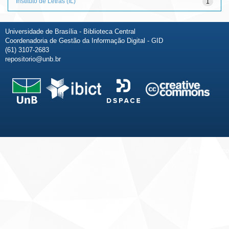
Instituto de Letras (IL)
1
Universidade de Brasília - Biblioteca Central
Coordenadoria de Gestão da Informação Digital - GID
(61) 3107-2683
repositorio@unb.br
Fale conosco
Sobre