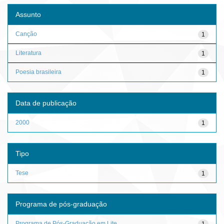
Assunto
Canção
1
Literatura
1
Poesia brasileira
1
Data de publicação
2000
1
Tipo
Tese
1
Programa de pós-graduação
Programa de Pós-Graduação em Lite...
1