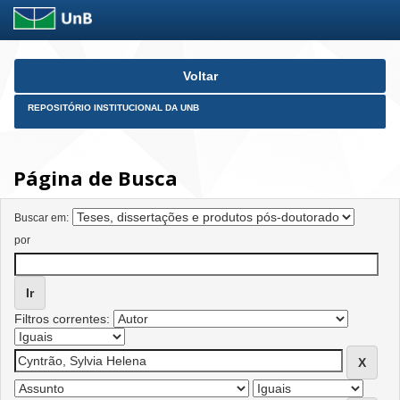
Skip
Voltar
navigation
REPOSITÓRIO INSTITUCIONAL DA UNB
Página de Busca
Buscar em:
por
Filtros correntes: