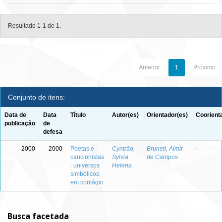
Resultado 1-1 de 1.
Anterior
1
Próximo
Conjunto de itens:
Data de
Data
Título
Autor(es)
Orientador(es)
Coorient
publicação
de
defesa
2000
2000
Poetas e
Cyntrão,
Bruneti, Almir
-
cancionistas
Sylvia
de Campos
: universos
Helena
simbólicos
em contágio
Busca facetada