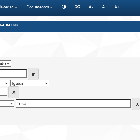
Navegar
Documentos
A-
A
A+
NAL DA UNB