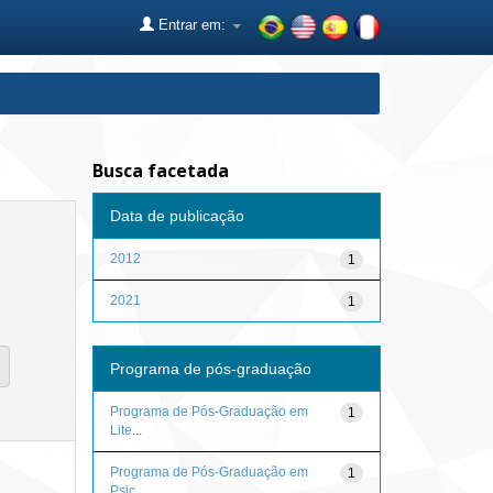
Entrar em:
Busca facetada
Data de publicação
2012
1
2021
1
Programa de pós-graduação
Programa de Pós-Graduação em
1
Lite...
Programa de Pós-Graduação em
1
Psic...