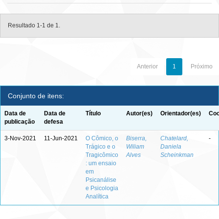
Resultado 1-1 de 1.
Anterior
1
Próximo
Conjunto de itens:
Data de
Data de
Título
Autor(es)
Orientador(es)
Coo
publicação
defesa
3-Nov-2021
11-Jun-2021
O Cômico, o
Biserra,
Chatelard,
-
Trágico e o
Wiliam
Daniela
Tragicômico
Alves
Scheinkman
: um ensaio
em
Psicanálise
e Psicologia
Analítica