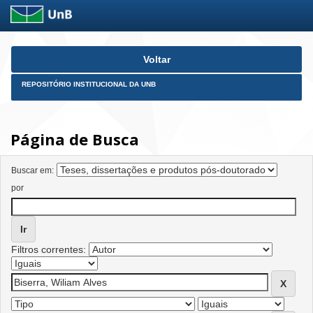
Skip
Voltar
navigation
REPOSITÓRIO INSTITUCIONAL DA UNB
Página de Busca
Buscar em:
por
Filtros correntes: