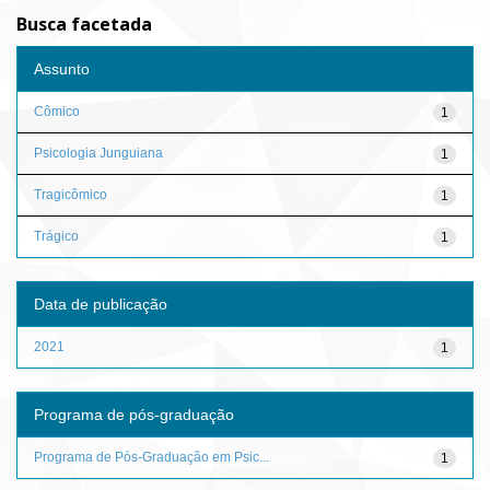
Busca facetada
Assunto
Cômico
1
Psicologia Junguiana
1
Tragicômico
1
Trágico
1
Data de publicação
2021
1
Programa de pós-graduação
Programa de Pós-Graduação em Psic...
1