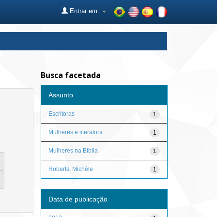
Entrar em:
Busca facetada
Assunto
Escritoras
1
Mulheres e literatura
1
Mulheres na Bíblia
1
Roberts, Michèle
1
Data de publicação