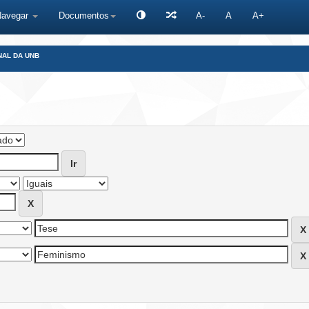
Navegar
Documentos
A-
A
A+
NAL DA UNB