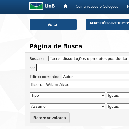
Comunidades e Coleções
Skip
REPOSITÓRIO INSTITUCIO
Voltar
navigation
Página de Busca
Buscar em:
por
Filtros correntes:
Retornar valores