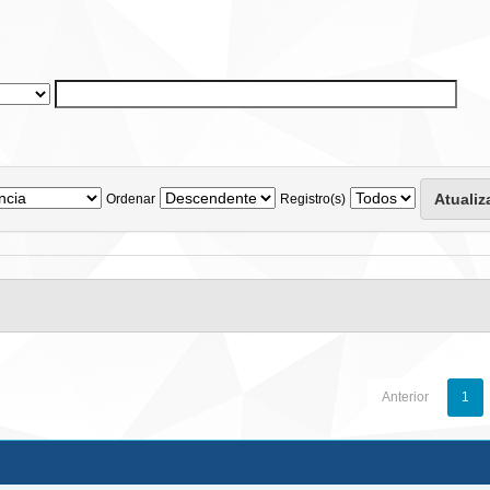
Ordenar
Registro(s)
Anterior
1