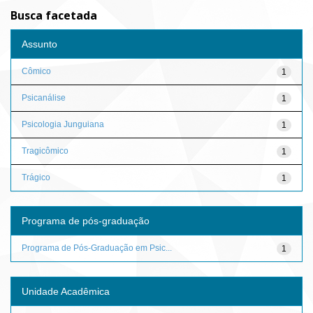
Busca facetada
Assunto
Cômico
1
Psicanálise
1
Psicologia Junguiana
1
Tragicômico
1
Trágico
1
Programa de pós-graduação
Programa de Pós-Graduação em Psic...
1
Unidade Acadêmica