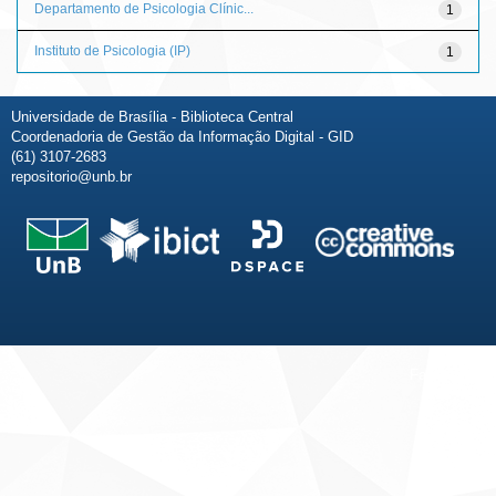
Departamento de Psicologia Clínic...
1
Instituto de Psicologia (IP)
1
Universidade de Brasília - Biblioteca Central
Coordenadoria de Gestão da Informação Digital - GID
(61) 3107-2683
repositorio@unb.br
Fale conosco
Sobre