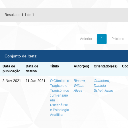
Resultado 1-1 de 1.
Anterior
1
Próximo
Conjunto de itens:
Data de
Data de
Título
Autor(es)
Orientador(es)
Coo
publicação
defesa
3-Nov-2021
11-Jun-2021
O Cômico, o
Biserra,
Chatelard,
-
Trágico e o
Wiliam
Daniela
Tragicômico
Alves
Scheinkman
: um ensaio
em
Psicanálise
e Psicologia
Analítica