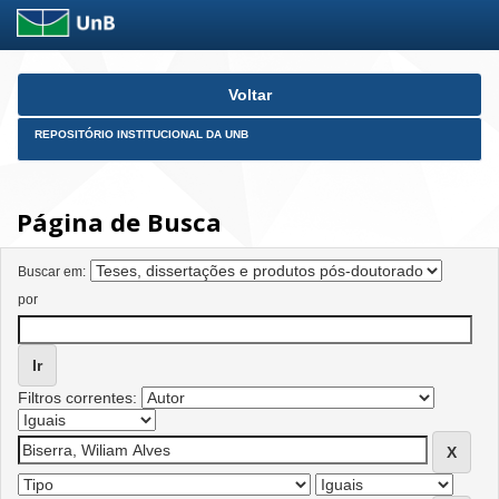
Skip
Voltar
navigation
REPOSITÓRIO INSTITUCIONAL DA UNB
Página de Busca
Buscar em:
por
Filtros correntes: