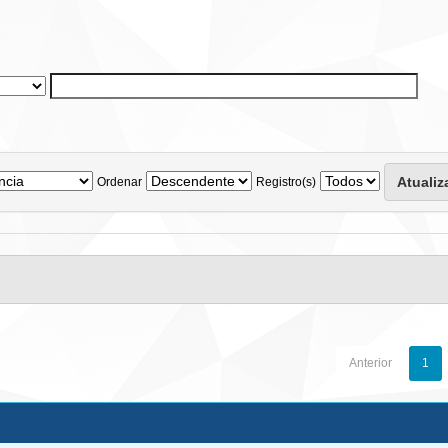
Ordenar
Registro(s)
Anterior
1