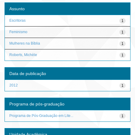
Assunto
Escritoras
1
Feminismo
1
Mulheres na Bíblia
1
Roberts, Michèle
1
Data de publicação
2012
1
Programa de pós-graduação
Programa de Pós-Graduação em Lite...
1
Unidade Acadêmica