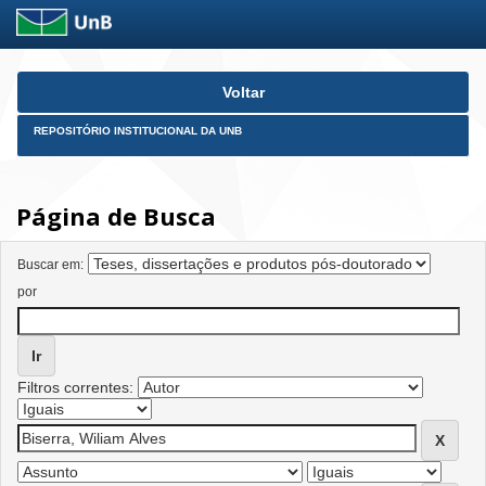
Skip
Voltar
navigation
REPOSITÓRIO INSTITUCIONAL DA UNB
Página de Busca
Buscar em:
por
Filtros correntes: