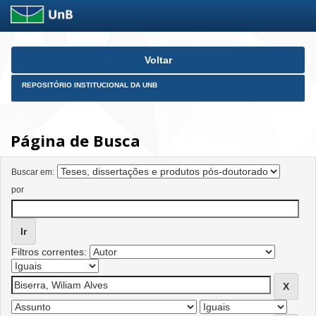
Skip
Voltar
navigation
REPOSITÓRIO INSTITUCIONAL DA UNB
Página de Busca
Buscar em:
por
Filtros correntes: