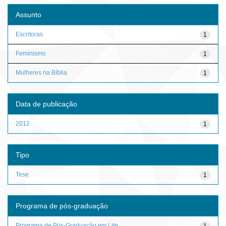
Assunto
Escritoras
1
Feminismo
1
Mulheres na Bíblia
1
Data de publicação
2012
1
Tipo
Tese
1
Programa de pós-graduação
Programa de Pós-Graduação em Lite...
1