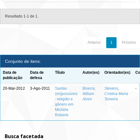
Resultado 1-1 de 1.
Anterior
1
Próximo
Conjunto de itens:
Data de
Data de
Título
Autor(es)
Orientador(es)
Co
publicação
defesa
20-Mar-2012
3-Ago-2011
Santas
Biserra,
Stevens,
-
(im)possíveis
Wiliam
Cristina Maria
: religião e
Alves
Teixeira
gênero em
Michèle
Roberts
Busca facetada