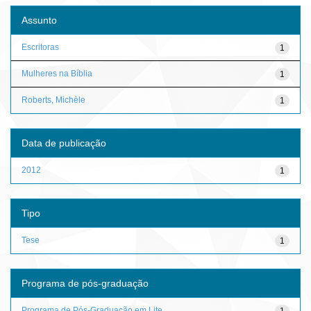
Assunto
Escritoras
1
Mulheres na Bíblia
1
Roberts, Michèle
1
Data de publicação
2012
1
Tipo
Tese
1
Programa de pós-graduação
Programa de Pós-Graduação em Lite...
1