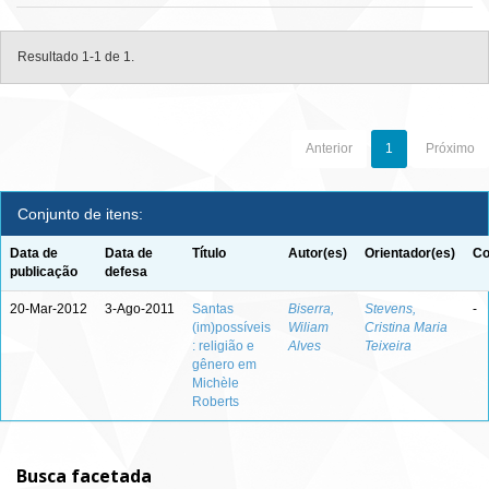
Resultado 1-1 de 1.
Anterior
1
Próximo
Conjunto de itens:
Data de
Data de
Título
Autor(es)
Orientador(es)
Co
publicação
defesa
20-Mar-2012
3-Ago-2011
Santas
Biserra,
Stevens,
-
(im)possíveis
Wiliam
Cristina Maria
: religião e
Alves
Teixeira
gênero em
Michèle
Roberts
Busca facetada