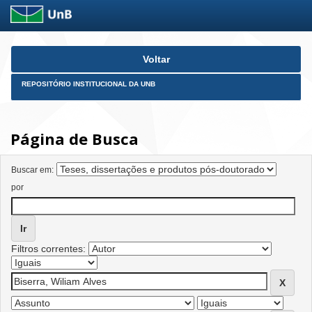
Skip
Voltar
navigation
REPOSITÓRIO INSTITUCIONAL DA UNB
Página de Busca
Buscar em:
por
Filtros correntes: