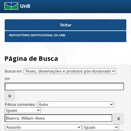
Skip
Voltar
navigation
REPOSITÓRIO INSTITUCIONAL DA UNB
Página de Busca
Buscar em:
por
Filtros correntes: