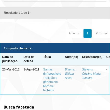
Resultado 1-1 de 1.
Anterior
1
Próximo
Conjunto de itens:
Data de
Data de
Título
Autor(es)
Orientador(es)
Co
publicação
defesa
20-Mar-2012
3-Ago-2011
Santas
Biserra,
Stevens,
-
(im)possíveis
Wiliam
Cristina Maria
: religião e
Alves
Teixeira
gênero em
Michèle
Roberts
Busca facetada