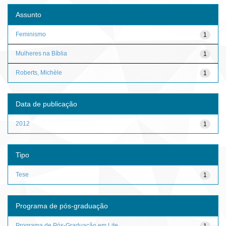
Assunto
Feminismo
1
Mulheres na Bíblia
1
Roberts, Michèle
1
Data de publicação
2012
1
Tipo
Tese
1
Programa de pós-graduação
Programa de Pós-Graduação em Lite...
1