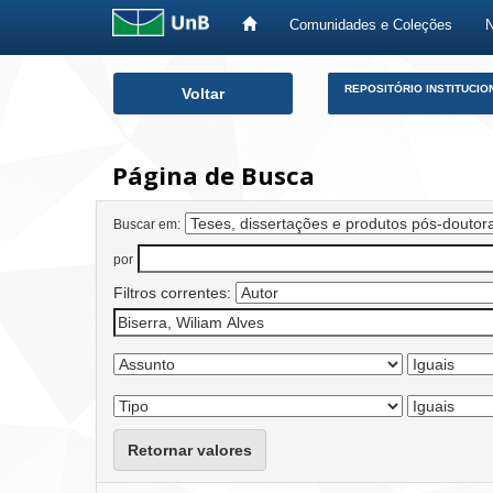
Comunidades e Coleções
Skip
REPOSITÓRIO INSTITUCIO
Voltar
navigation
Página de Busca
Buscar em:
por
Filtros correntes:
Retornar valores