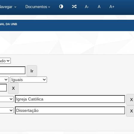
Navegar
Documentos
A-
A
A+
NAL DA UNB