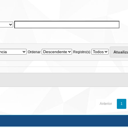
Ordenar
Registro(s)
Anterior
1