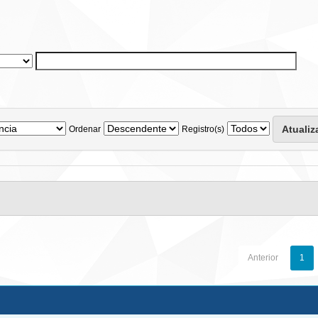
Ordenar
Registro(s)
Anterior
1