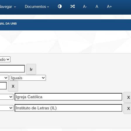
Navegar
Documentos
A-
A
A+
NAL DA UNB