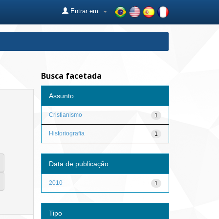
Entrar em:
Busca facetada
Assunto
Cristianismo
1
Historiografia
1
Data de publicação
2010
1
Tipo