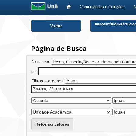
Comunidades e Coleções
Skip
REPOSITÓRIO INSTITUCIO
Voltar
navigation
Página de Busca
Buscar em:
por
Filtros correntes:
Retornar valores