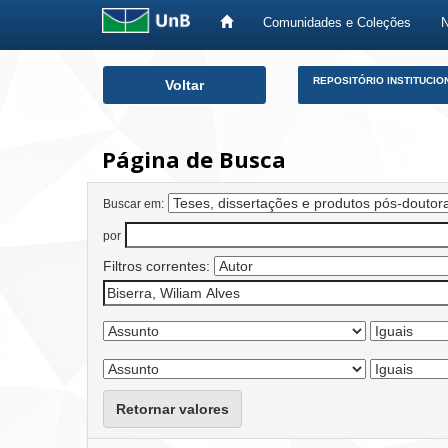
Comunidades e Coleções
Skip
REPOSITÓRIO INSTITUCIO
Voltar
navigation
Página de Busca
Buscar em:
por
Filtros correntes:
Retornar valores