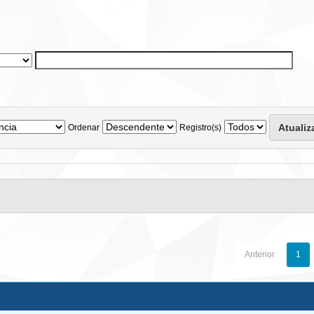
Ordenar
Registro(s)
Anterior
1