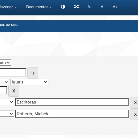
Navegar
Documentos
A-
A
A+
NAL DA UNB