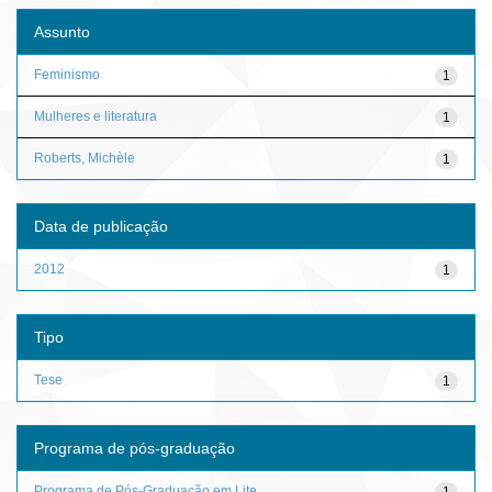
Assunto
Feminismo
1
Mulheres e literatura
1
Roberts, Michèle
1
Data de publicação
2012
1
Tipo
Tese
1
Programa de pós-graduação
Programa de Pós-Graduação em Lite...
1