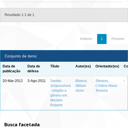
Resultado 1-1 de 1.
Anterior
1
Próximo
Conjunto de itens:
Data de
Data de
Título
Autor(es)
Orientador(es)
Co
publicação
defesa
20-Mar-2012
3-Ago-2011
Santas
Biserra,
Stevens,
-
(im)possíveis
Wiliam
Cristina Maria
: religião e
Alves
Teixeira
gênero em
Michèle
Roberts
Busca facetada