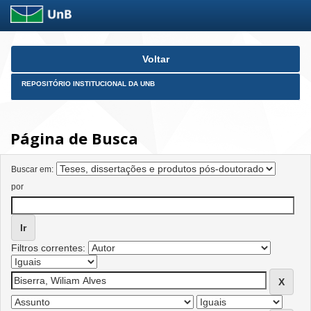
Skip
Voltar
navigation
REPOSITÓRIO INSTITUCIONAL DA UNB
Página de Busca
Buscar em:
por
Filtros correntes: