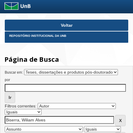
Skip
Voltar
navigation
REPOSITÓRIO INSTITUCIONAL DA UNB
Página de Busca
Buscar em:
por
Filtros correntes: