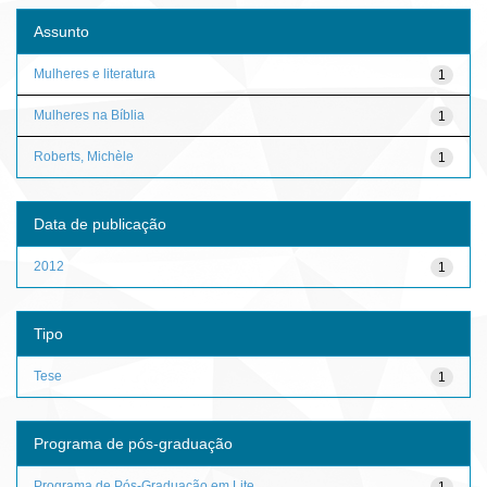
Assunto
Mulheres e literatura
1
Mulheres na Bíblia
1
Roberts, Michèle
1
Data de publicação
2012
1
Tipo
Tese
1
Programa de pós-graduação
Programa de Pós-Graduação em Lite...
1