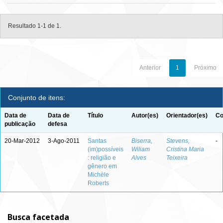
Resultado 1-1 de 1.
Anterior
1
Próximo
Conjunto de itens:
Data de
Data de
Título
Autor(es)
Orientador(es)
Co
publicação
defesa
20-Mar-2012
3-Ago-2011
Santas
Biserra,
Stevens,
-
(im)possíveis
Wiliam
Cristina Maria
: religião e
Alves
Teixeira
gênero em
Michèle
Roberts
Busca facetada