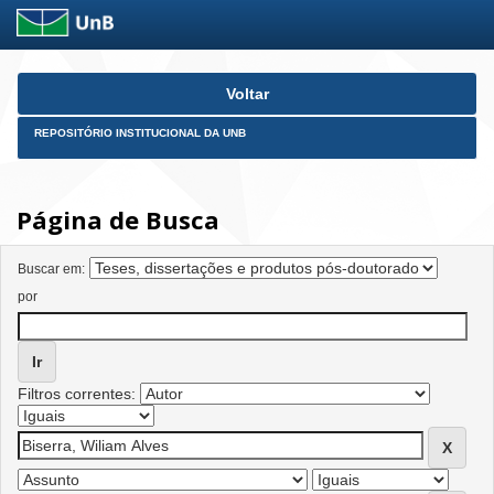
Skip
Voltar
navigation
REPOSITÓRIO INSTITUCIONAL DA UNB
Página de Busca
Buscar em:
por
Filtros correntes: