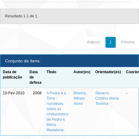
Resultado 1-1 de 1.
Anterior
1
Próximo
Conjunto de itens:
Data de
Data
Título
Autor(es)
Orientador(es)
Coorie
publicação
de
defesa
10-Fev-2010
2008
A Pedra e a
Biserra,
Stevens,
-
Torre :
Wiliam
Cristina Maria
narrativas
Alves
Teixeira
sobre os
cristianismos
de Pedro e
Maria
Madalena