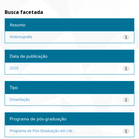
Busca facetada
Assunto
Historiografia
1
Data de publicação
2010
1
Tipo
Dissertação
1
Programa de pós-graduação
Programa de Pós-Graduação em Lite...
1