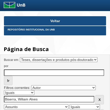
Skip
Voltar
navigation
REPOSITÓRIO INSTITUCIONAL DA UNB
Página de Busca
Buscar em:
por
Filtros correntes: