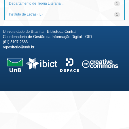
Departamento de Teoria Literária ...
1
Instituto de Letras (IL)
1
Universidade de Brasília - Biblioteca Central
Coordenadoria de Gestão da Informação Digital - GID
(61) 3107-2683
repositorio@unb.br
Fale conosco
Sobre