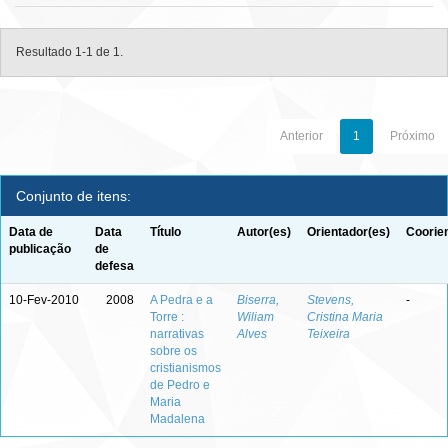
Resultado 1-1 de 1.
Anterior
1
Próximo
Conjunto de itens:
Data de
Data
Título
Autor(es)
Orientador(es)
Coorie
publicação
de
defesa
10-Fev-2010
2008
A Pedra e a
Biserra,
Stevens,
-
Torre :
Wiliam
Cristina Maria
narrativas
Alves
Teixeira
sobre os
cristianismos
de Pedro e
Maria
Madalena