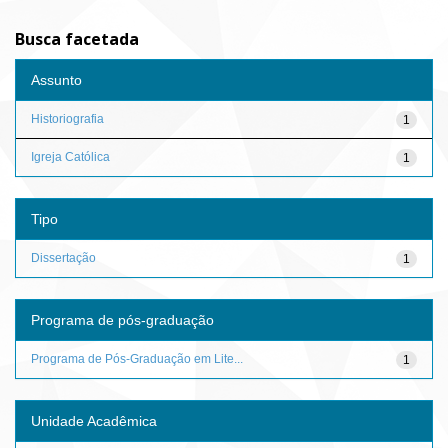
Busca facetada
Assunto
Historiografia
1
Igreja Católica
1
Tipo
Dissertação
1
Programa de pós-graduação
Programa de Pós-Graduação em Lite...
1
Unidade Acadêmica