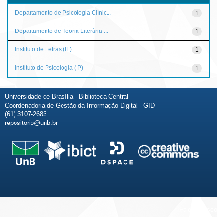
Departamento de Psicologia Clínic...
1
Departamento de Teoria Literária ...
1
Instituto de Letras (IL)
1
Instituto de Psicologia (IP)
1
Universidade de Brasília - Biblioteca Central
Coordenadoria de Gestão da Informação Digital - GID
(61) 3107-2683
repositorio@unb.br
Fale conosco