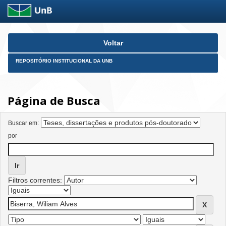
Skip
Voltar
navigation
REPOSITÓRIO INSTITUCIONAL DA UNB
Página de Busca
Buscar em:
por
Filtros correntes: