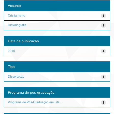
Assunto
Cristianismo
1
Historiografia
1
Data de publicação
2010
1
Tipo
Dissertação
1
Programa de pós-graduação
Programa de Pós-Graduação em Lite...
1