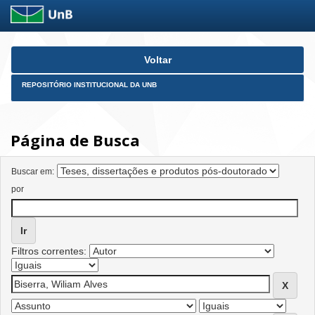
Skip
Voltar
navigation
REPOSITÓRIO INSTITUCIONAL DA UNB
Página de Busca
Buscar em:
por
Filtros correntes: