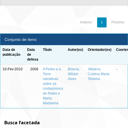
Anterior
1
Próximo
Conjunto de itens:
Data de
Data
Título
Autor(es)
Orientador(es)
Coorie
publicação
de
defesa
10-Fev-2010
2008
A Pedra e a
Biserra,
Stevens,
-
Torre :
Wiliam
Cristina Maria
narrativas
Alves
Teixeira
sobre os
cristianismos
de Pedro e
Maria
Madalena
Busca facetada