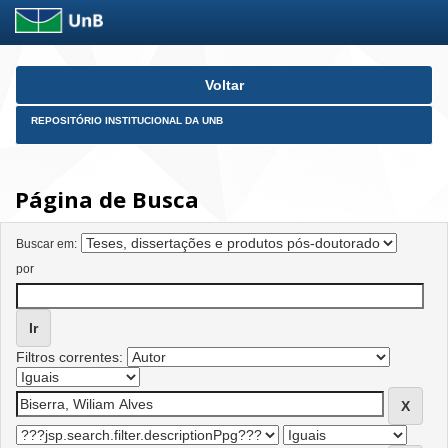
Skip
Voltar
navigation
REPOSITÓRIO INSTITUCIONAL DA UNB
Página de Busca
Buscar em:
por
Filtros correntes: