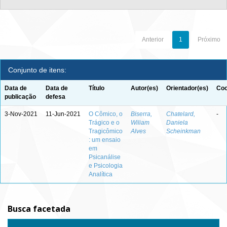
Anterior
1
Próximo
Conjunto de itens:
Data de
Data de
Título
Autor(es)
Orientador(es)
Coo
publicação
defesa
3-Nov-2021
11-Jun-2021
O Cômico, o
Biserra,
Chatelard,
-
Trágico e o
Wiliam
Daniela
Tragicômico
Alves
Scheinkman
: um ensaio
em
Psicanálise
e Psicologia
Analítica
Busca facetada