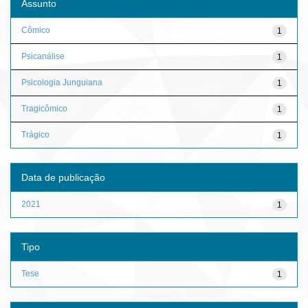
Assunto
Cômico
1
Psicanálise
1
Psicologia Junguiana
1
Tragicômico
1
Trágico
1
Data de publicação
2021
1
Tipo
Tese
1