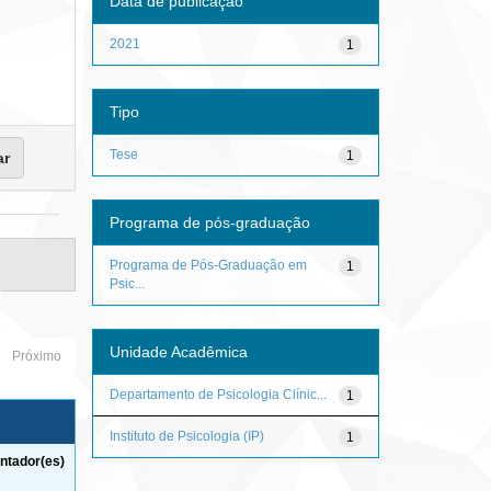
Data de publicação
2021
1
Tipo
Tese
1
Programa de pós-graduação
Programa de Pós-Graduação em
1
Psic...
Unidade Acadêmica
Próximo
Departamento de Psicologia Clínic...
1
Instituto de Psicologia (IP)
1
ntador(es)