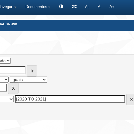
Navegar
Documentos
A-
A
A+
NAL DA UNB