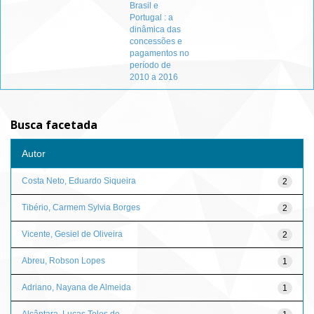
Brasil e
Portugal : a
dinâmica das
concessões e
pagamentos no
período de
2010 a 2016
Busca facetada
Autor
Costa Neto, Eduardo Siqueira
2
Tibério, Carmem Sylvia Borges
2
Vicente, Gesiel de Oliveira
2
Abreu, Robson Lopes
1
Adriano, Nayana de Almeida
1
Alcântara, Lucas Teles de