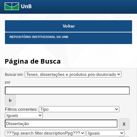
Skip
Voltar
navigation
REPOSITÓRIO INSTITUCIONAL DA UNB
Página de Busca
Buscar em:
por
Filtros correntes: