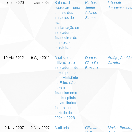
7-Jul-2020
Jun-2005
Balanced
Barbosa
Libonati,
scorecard : uma
Júnior,
Jeronymo Jos
análise dos
Adilson
impactos de
Santos
sua
implantação em
indicadores
financeiros de
empresas
brasileiras
10-Abr-2012
9-Ago-2011
Análise da
Dantas,
Araújo, Aneide
utilização de
Claudio
Oliveira
indicadores de
Bezerra
desempenho
pelo Ministério
da Educação
para o
financiamento
dos hospitais
universitários
federais no
período de
2004 a 2008
9-Nov-2007
9-Nov-2007
Auditoria
Oliveira,
Matias-Pereira