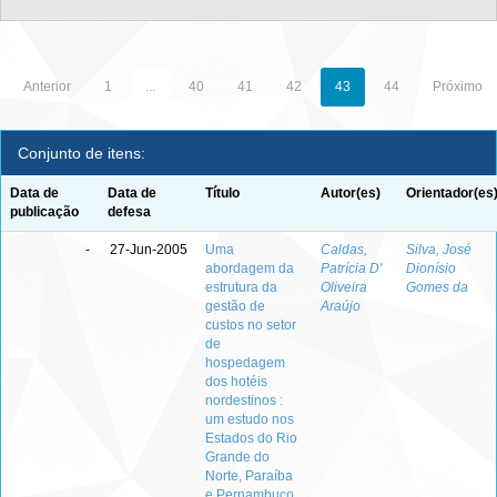
Anterior
1
...
40
41
42
43
44
Próximo
Conjunto de itens:
Data de
Data de
Título
Autor(es)
Orientador(es
publicação
defesa
-
27-Jun-2005
Uma
Caldas,
Silva, José
abordagem da
Patrícia D'
Dionísio
estrutura da
Oliveira
Gomes da
gestão de
Araújo
custos no setor
de
hospedagem
dos hotéis
nordestinos :
um estudo nos
Estados do Rio
Grande do
Norte, Paraíba
e Pernambuco