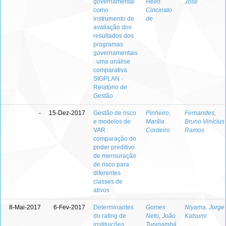
governamental
Hélio
José
como
Cincinato
instrumento de
de
avaliação dos
resultados dos
programas
governamentais
: uma análise
comparativa
SIGPLAN -
Relatório de
Gestão
-
15-Dez-2017
Gestão de risco
Pinheiro,
Fernandes,
e modelos de
Marília
Bruno Vinícius
VAR :
Cordeiro
Ramos
comparação do
poder preditivo
de mensuração
de risco para
diferentes
classes de
ativos
8-Mai-2017
6-Fev-2017
Determinantes
Gomes
Niyama, Jorge
do rating de
Neto, João
Katsumi
instituições
Tupinambá