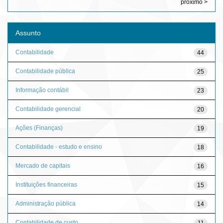
próximo >
Assunto
Contabilidade
44
Contabilidade pública
25
Informação contábil
23
Contabilidade gerencial
20
Ações (Finanças)
19
Contabilidade - estudo e ensino
18
Mercado de capitais
16
Instituições financeiras
15
Administração pública
14
Contabilidade de custo
11