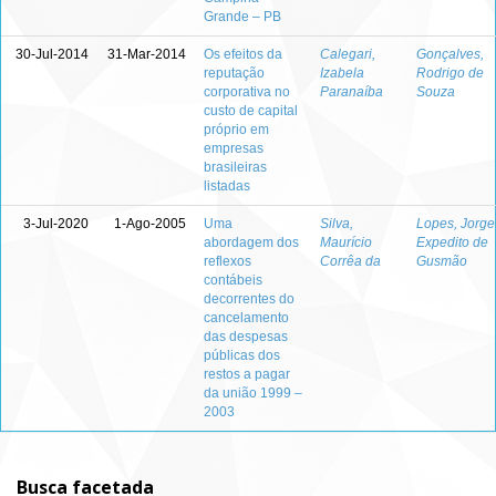
Grande – PB
30-Jul-2014
31-Mar-2014
Os efeitos da
Calegari,
Gonçalves,
reputação
Izabela
Rodrigo de
corporativa no
Paranaíba
Souza
custo de capital
próprio em
empresas
brasileiras
listadas
3-Jul-2020
1-Ago-2005
Uma
Silva,
Lopes, Jorge
abordagem dos
Maurício
Expedito de
reflexos
Corrêa da
Gusmão
contábeis
decorrentes do
cancelamento
das despesas
públicas dos
restos a pagar
da união 1999 –
2003
Busca facetada