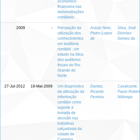
econômico-
financeira nas
demonstrações
contábeis
2009
-
Percepção da
Araújo Neto,
Silva, José
utilização dos
Pedro Lopes
Dionísio
conhecimentos
de
Gomes da
em auditoria
contábil : um
estudo na ótica
dos auditores
fiscais do Rio
Grande do
Norte
27-Jul-2012
18-Mai-2009
Um diagnóstico
Dantas,
Cavalcante,
da utilização da
Ricardo
Paulo Rober
informação
Ferreira
Nóbrega
contábil como
suporte à
tomada de
decisão nas
indústrias
calçadistas da
cidade de
Campina