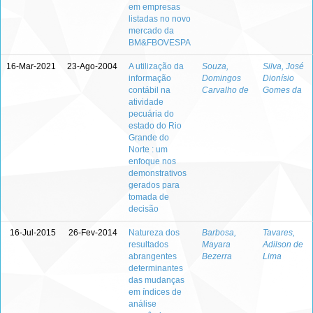
em empresas
listadas no novo
mercado da
BM&FBOVESPA
16-Mar-2021
23-Ago-2004
A utilização da
Souza,
Silva, José
informação
Domingos
Dionísio
contábil na
Carvalho de
Gomes da
atividade
pecuária do
estado do Rio
Grande do
Norte : um
enfoque nos
demonstrativos
gerados para
tomada de
decisão
16-Jul-2015
26-Fev-2014
Natureza dos
Barbosa,
Tavares,
resultados
Mayara
Adilson de
abrangentes
Bezerra
Lima
determinantes
das mudanças
em índices de
análise