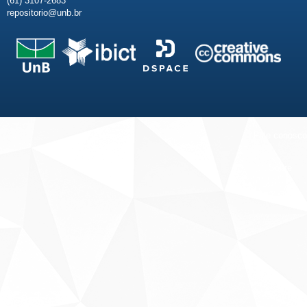
(61) 3107-2683
repositorio@unb.br
Fale conosco
Sobre