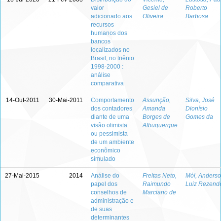
valor
Gesiel de
Roberto
adicionado aos
Oliveira
Barbosa
recursos
humanos dos
bancos
localizados no
Brasil, no triênio
1998-2000 :
análise
comparativa
14-Out-2011
30-Mai-2011
Comportamento
Assunção,
Silva, José
dos contadores
Amanda
Dionísio
diante de uma
Borges de
Gomes da
visão otimista
Albuquerque
ou pessimista
de um ambiente
econômico
simulado
27-Mai-2015
2014
Análise do
Freitas Neto,
Mól, Anders
papel dos
Raimundo
Luiz Rezend
conselhos de
Marciano de
administração e
de suas
determinantes