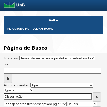
Skip
Voltar
navigation
REPOSITÓRIO INSTITUCIONAL DA UNB
Página de Busca
Buscar em:
por
Filtros correntes: