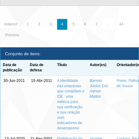
Anterior
1
2
3
4
5
6
7
...
44
Próximo
Conjunto de itens:
Data de
Data de
Título
Autor(es)
Orientador(e
publicação
defesa
30-Jun-2011
15-Abr-2011
A identidade
Barreto
Freire, Fátim
das empresas
Júnior, Eric
de Souza
que compõem o
Adrian
ISE : uma
Mattos
métrica para
sua verificação
e sua relação
com
indicadores de
desempenho
13-Jul-2020
21-Fev-2003
Distribuição do
Vicente,
Lustosa, Pau