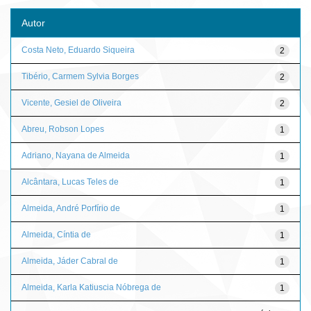
Autor
Costa Neto, Eduardo Siqueira
2
Tibério, Carmem Sylvia Borges
2
Vicente, Gesiel de Oliveira
2
Abreu, Robson Lopes
1
Adriano, Nayana de Almeida
1
Alcântara, Lucas Teles de
1
Almeida, André Porfírio de
1
Almeida, Cíntia de
1
Almeida, Jáder Cabral de
1
Almeida, Karla Katiuscia Nóbrega de
1