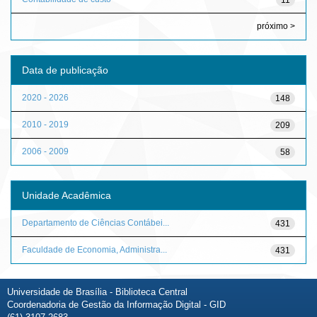
próximo >
Data de publicação
2020 - 2026
148
2010 - 2019
209
2006 - 2009
58
Unidade Acadêmica
Departamento de Ciências Contábei...
431
Faculdade de Economia, Administra...
431
Universidade de Brasília - Biblioteca Central
Coordenadoria de Gestão da Informação Digital - GID