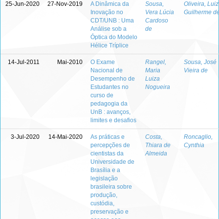
25-Jun-2020
27-Nov-2019
A Dinâmica da
Sousa,
Oliveira, Luiz
Inovação no
Vera Lúcia
Guilherme d
CDT/UNB : Uma
Cardoso
Análise sob a
de
Óptica do Modelo
Hélice Tríplice
14-Jul-2011
Mai-2010
O Exame
Rangel,
Sousa, José
Nacional de
Maria
Vieira de
Desempenho de
Luiza
Estudantes no
Nogueira
curso de
pedagogia da
UnB : avanços,
limites e desafios
3-Jul-2020
14-Mai-2020
As práticas e
Costa,
Roncaglio,
percepções de
Thiara de
Cynthia
cientistas da
Almeida
Universidade de
Brasília e a
legislação
brasileira sobre
produção,
custódia,
preservação e