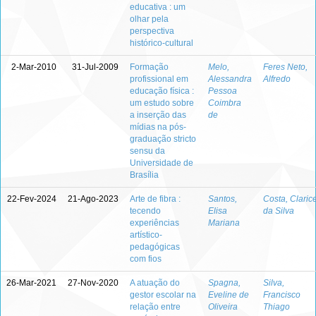
educativa : um
olhar pela
perspectiva
histórico-cultural
2-Mar-2010
31-Jul-2009
Formação
Melo,
Feres Neto,
profissional em
Alessandra
Alfredo
educação física :
Pessoa
um estudo sobre
Coimbra
a inserção das
de
mídias na pós-
graduação stricto
sensu da
Universidade de
Brasília
22-Fev-2024
21-Ago-2023
Arte de fibra :
Santos,
Costa, Claric
tecendo
Elisa
da Silva
experiências
Mariana
artístico-
pedagógicas
com fios
26-Mar-2021
27-Nov-2020
A atuação do
Spagna,
Silva,
gestor escolar na
Eveline de
Francisco
relação entre
Oliveira
Thiago