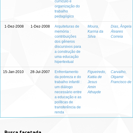
currículo e
organização do
trabalho
pedagógico
1-Dez-2008
1-Dez-2008
Arquiteturas de
Moura,
Dias, Ângela
memória :
Karina da
Álvares
contribuições
Silva
Correia
dos gêneros
discursivos para
a construção de
uma educação
hipertextual
15-Jan-2010
28-Jul-2007
Enfrentamento
Figueiredo,
Carvalho,
da pobreza e do
Kattia de
Olgamir
trabalho infantil :
Jesus
Francisco de
um diálogo
Amin
necessário entre
Athayde
a educação e as
políticas de
transferência de
renda
Busca facetada