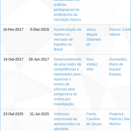
práticas
pedagógicas de
professores da
educação básica
16-Fev-2017
5-Dez-2016
A participação da
Jesus,
Ramos, Carlo
mulher no
Magda
Alberto
mercado de
Sifuentes
trabalho no
de
Brasil
19-Out-2017
28-Jun-2017
Desenvolvimento
Rios
Guimarães,
de uma matriz de
Valdez,
Maria de
competências e
Vitor
Nazaré
habilidades para
Klautau
repensar o
ensino de
ciências pela
perspectiva do
ensino por
investigação
23-Out-2025
31-Jul-2025
Vivências
Freire,
Pederiva,
emocionais de
Carolina
Patrícia Lima
adolescentes na
de Souza
Martins
atividade