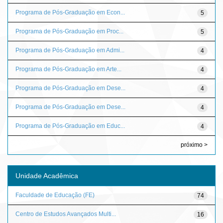
Programa de Pós-Graduação em Econ...
5
Programa de Pós-Graduação em Proc...
5
Programa de Pós-Graduação em Admi...
4
Programa de Pós-Graduação em Arte...
4
Programa de Pós-Graduação em Dese...
4
Programa de Pós-Graduação em Dese...
4
Programa de Pós-Graduação em Educ...
4
próximo >
Unidade Acadêmica
Faculdade de Educação (FE)
74
Centro de Estudos Avançados Multi...
16