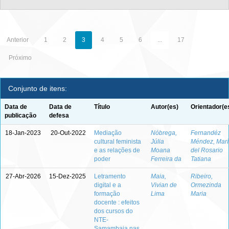
Anterior
1
2
3
4
5
6
...
17
Próximo
Conjunto de itens:
Data de
Data de
Título
Autor(es)
Orientador(e
publicação
defesa
18-Jan-2023
20-Out-2022
Mediação
Nóbrega,
Fernandéz
cultural feminista
Júlia
Méndez, Marí
e as relações de
Moana
del Rosario
poder
Ferreira da
Tatiana
27-Abr-2026
15-Dez-2025
Letramento
Maia,
Ribeiro,
digital e a
Vivian de
Ormezinda
formação
Lima
Maria
docente : efeitos
dos cursos do
NTE-
Samambaia nas