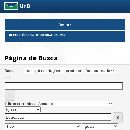
Skip
Voltar
navigation
REPOSITÓRIO INSTITUCIONAL DA UNB
Página de Busca
Buscar em:
por
Filtros correntes: