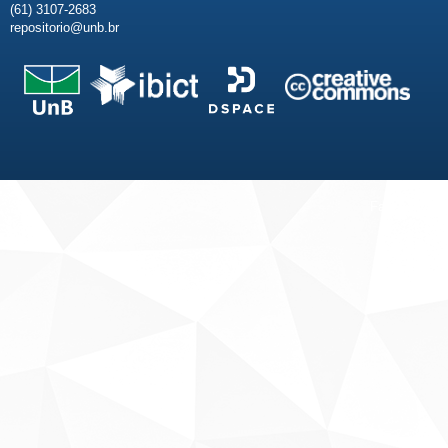
(61) 3107-2683
repositorio@unb.br
Fale conosco
Sobre