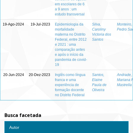
em escolares de 6
a 9 anos : um
estudo transversal
19-Ago-2024
19-Jul-2023
Epidemiologia da
Silva,
Monteiro,
mortalidade
Caroliny
Pedro Sa
materna no Distrito
Victoria dos
Federal, entre 2012
Santos
e 2021 : uma
comparação antes
e após o início da
pandemia de covid-
19
20-Jun-2024
20-Dez-2023
Inglês como língua
Santos,
Andrade,
franca e uma
Elaine
Mariana 
experiência de
Paula de
Mastrella
formação docente
Oliveira
no Distrito Federal
Busca facetada
Autor