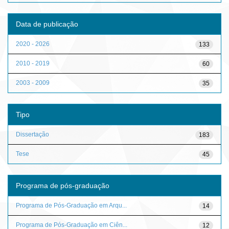
Data de publicação
2020 - 2026
133
2010 - 2019
60
2003 - 2009
35
Tipo
Dissertação
183
Tese
45
Programa de pós-graduação
Programa de Pós-Graduação em Arqu...
14
Programa de Pós-Graduação em Ciên...
12