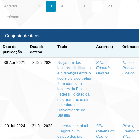
Anterior
1
2
3
4
5
6
...
23
Próximo
Conjunto de itens:
Data de
Data de
Título
Autor(es)
Orientado
publicação
defesa
30-Abr-2021
8-Dez-2020
No jardim das
Silva,
Tinoco,
leituras : similitudes
Eduardo
Robson
e diferenças entre o
Dias da
Coelho
lido e o vivido pelas
formadoras de
leitores do Distrito
Federal : o caso da
pós-graduação em
Literatura da
Universidade de
Brasília
10-Jul-2024
31-Jul-2023
Liberdade cantou!
Silva,
Rêses,
E agora? Um
Ravena do
Erlando d
estudo dos (as)
Carmo
Silva