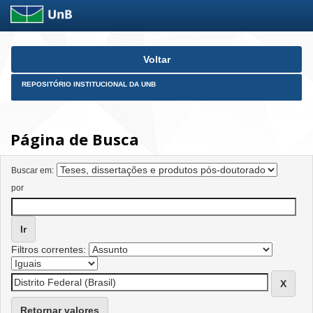
Skip
Voltar
navigation
REPOSITÓRIO INSTITUCIONAL DA UNB
Página de Busca
Buscar em:
por
Filtros correntes:
Retornar valores