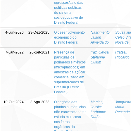
egressos/as e das
políticas públicas
do sistema
socioeducativo do
Distrito Federal
4-Jun-2026
23-Dez-2025
O desenvolvimento
Nascimento,
Souza Jun
econômico do
Jailton
Celso Vil
Distrito Federal
Almeida do
Nova de
7-Jan-2022
20-Set-2021
Presença de
Paz, Geysa
Pratesi,
partículas de
Stéfanne
Riccardo
polímeros sintéticos
Cutrim
(microplásticos) em
amostras de açúcar
comercializado em
supermercados de
Brasília (Distrito
Federal)
10-Out-2024
3-Ago-2023
O negócio das
Martins,
Junqueira
plantas alimentícias
Jessica
Maria
não convencionais :
Lorhanne
Resende
estudo multicaso
Durães
nas feiras
orgânicas do