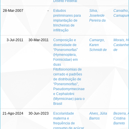
Distrito Federal
28-Mar-2007
-
Estudos
Silva,
Carvalho,
preliminares para
Joseleide
Camapum
implantação de
Pereira da
trincheiras de
infiltração
3-Jul-2011
30-Mar-2011
Composição e
Camargo,
Morais, H
diversidade de
Karen
Castanhe
“Poneromorfas”
Schmidt de
de
(Hymenoptera,
Formicidae) em
duas
Fitofisionomias de
cerrado e padrões
de distribuição de
“Poneromorfas”,
Pseudomyrmecinae
e Cephalotini
(Myrmicinae) para o
Brasil
21-Ago-2024
30-Jun-2023
Escolaridade
Alves, Júlia
Bezerra, 
materna e
Barros
Cristina
frequência de
Barreto
consumo de açúcar