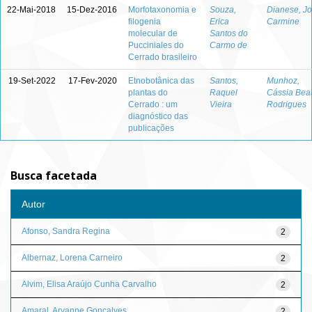
22-Mai-2018
15-Dez-2016
Morfotaxonomia e
Souza,
Dianese, J
filogenia
Erica
Carmine
molecular de
Santos do
Pucciniales do
Carmo de
Cerrado brasileiro
19-Set-2022
17-Fev-2020
Etnobotânica das
Santos,
Munhoz,
plantas do
Raquel
Cássia Beat
Cerrado : um
Vieira
Rodrigues
diagnóstico das
publicações
Busca facetada
Autor
Afonso, Sandra Regina
2
Albernaz, Lorena Carneiro
2
Alvim, Elisa Araújo Cunha Carvalho
2
Amaral, Aryanne Gonçalves
2