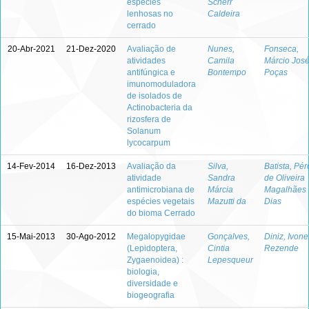
espécies
Scherr
lenhosas no
Caldeira
cerrado
20-Abr-2021
21-Dez-2020
Avaliação de
Nunes,
Fonseca,
atividades
Camila
Márcio Jos
antifúngica e
Bontempo
Poças
imunomoduladora
de isolados de
Actinobacteria da
rizosfera de
Solanum
lycocarpum
14-Fev-2014
16-Dez-2013
Avaliação da
Silva,
Batista, Pér
atividade
Sandra
de Oliveira
antimicrobiana de
Márcia
Magalhães
espécies vegetais
Mazutti da
Dias
do bioma Cerrado
15-Mai-2013
30-Ago-2012
Megalopygidae
Gonçalves,
Diniz, Ivone
(Lepidoptera,
Cintia
Rezende
Zygaenoidea) :
Lepesqueur
biologia,
diversidade e
biogeografia