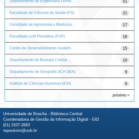
Departamento de Engenharia Flores...
51
Faculdade de Ciências da Saúde (FS)
21
Faculdade de Agronomia e Medicina...
17
Faculdade UnB Planaltina (FUP)
16
Centro de Desenvolvimento Sustent...
15
Departamento de Biologia Celular ...
10
Departamento de Geografia (ICH GEA)
9
Instituto de Ciências Humanas (ICH)
9
próximo >
Universidade de Brasília - Biblioteca Central
Coordenadoria de Gestão da Informação Digital - GID
(61) 3107-2683
repositorio@unb.br