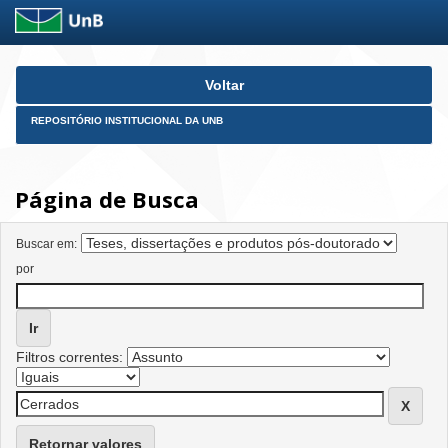
Skip
Voltar
navigation
REPOSITÓRIO INSTITUCIONAL DA UNB
Página de Busca
Buscar em:
por
Filtros correntes:
Retornar valores