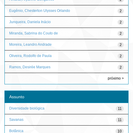
Eugênio, Chesterton Ulysses Orlando
2
Junqueira, Daniela Inácio
2
Miranda, Sabrina do Couto de
2
Moreira, Leandro Andrade
2
Oliveira, Rodolfo de Paula
2
Ramos, Desirée Marques
2
próximo >
Assunto
Diversidade biológica
11
Savanas
11
Botânica
10