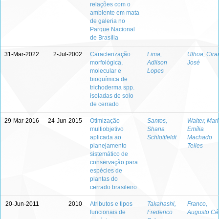
relações com o
ambiente em mata
de galeria no
Parque Nacional
de Brasília
31-Mar-2022
2-Jul-2002
Caracterização
Lima,
Ulhoa, Cira
morfológica,
Adilson
José
molecular e
Lopes
bioquímica de
trichoderma spp.
isoladas de solo
de cerrado
29-Mar-2016
24-Jun-2015
Otimização
Santos,
Walter, Mar
multiobjetivo
Shana
Emília
aplicada ao
Schlottfeldt
Machado
planejamento
Telles
sistemático de
conservação para
espécies de
plantas do
cerrado brasileiro
20-Jun-2011
2010
Atributos e tipos
Takahashi,
Franco,
funcionais de
Frederico
Augusto Cé