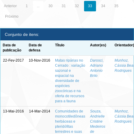
Anterior
1
...
30
31
32
33
34
35
Próximo
Conjunto de itens:
Data de
Data de
Título
Autor(es)
Orientador
publicação
defesa
22-Fev-2017
10-Nov-2016
Matas ripárias no
Darosci,
Munhoz,
Cerrado : variação
Adriano
Cássia Beat
sazonal e
Antonio
Rodrigues
espacial na
Brito
diversidade de
espécies
zoocóricas e na
oferta de recursos
para a fauna
13-Mai-2016
14-Mar-2014
Comunidades de
Souza,
Munhoz,
monocotiledôneas
Andrielle
Cássia Beat
herbáceas e
Cristine
Rodrigues
pteridófitas
Medeiros
terrestres e suas
de