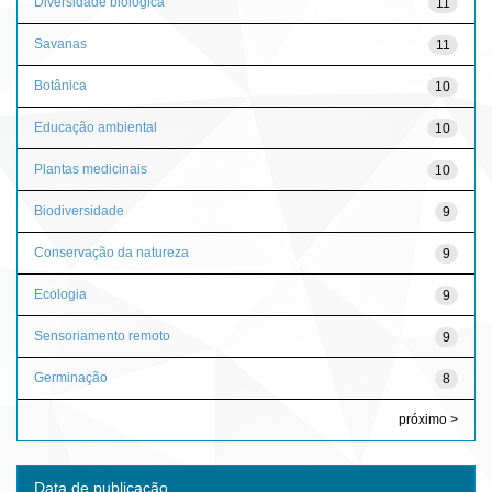
Diversidade biológica
11
Savanas
11
Botânica
10
Educação ambiental
10
Plantas medicinais
10
Biodiversidade
9
Conservação da natureza
9
Ecologia
9
Sensoriamento remoto
9
Germinação
8
próximo >
Data de publicação