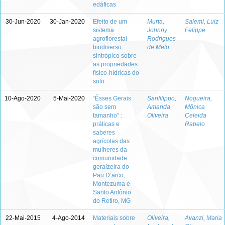
edáficas
30-Jun-2020
30-Jan-2020
Efeito de um
Murta,
Salemi, Luiz
sistema
Johnny
Felippe
agroflorestal
Rodrigues
biodiverso
de Melo
sintrópico sobre
as propriedades
físico-hídricas do
solo
10-Ago-2020
5-Mai-2020
“Êsses Gerais
Sanfilippo,
Nogueira,
são sem
Amanda
Mônica
tamanho” :
Oliveira
Celeida
práticas e
Rabelo
saberes
agrícolas das
mulheres da
comunidade
geraizeira do
Pau D’arco,
Montezuma e
Santo Antônio
do Retiro, MG
22-Mai-2015
4-Ago-2014
Materiais sobre
Oliveira,
Avanzi, Maria