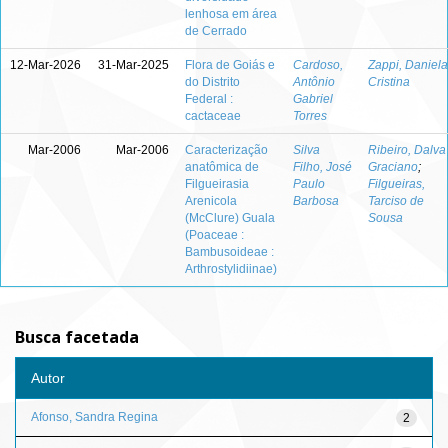
lenhosa em área
de Cerrado
12-Mar-2026
31-Mar-2025
Flora de Goiás e
Cardoso,
Zappi, Daniela
do Distrito
Antônio
Cristina
Federal :
Gabriel
cactaceae
Torres
Mar-2006
Mar-2006
Caracterização
Silva
Ribeiro, Dalva
anatômica de
Filho, José
Graciano
;
Filgueirasia
Paulo
Filgueiras,
Arenicola
Barbosa
Tarciso de
(McClure) Guala
Sousa
(Poaceae :
Bambusoideae :
Arthrostylidiinae)
Busca facetada
Autor
Afonso, Sandra Regina
2