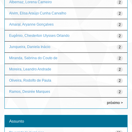
Albernaz, Lorena Carneiro
2
Alvim, Elisa Araújo Cunha Carvalho
2
Amaral, Aryanne Gonçalves
2
Eugênio, Chesterton Ulysses Orlando
2
Junqueira, Daniela Inácio
2
Miranda, Sabrina do Couto de
2
Moreira, Leandro Andrade
2
Oliveira, Rodolfo de Paula
2
Ramos, Desirée Marques
2
próximo >
Assunto