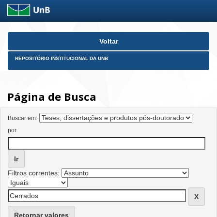
Skip
Voltar
navigation
REPOSITÓRIO INSTITUCIONAL DA UNB
Página de Busca
Buscar em:
por
Filtros correntes:
Retornar valores