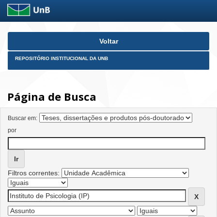
Skip
Voltar
navigation
REPOSITÓRIO INSTITUCIONAL DA UNB
Página de Busca
Buscar em:
por
Filtros correntes: