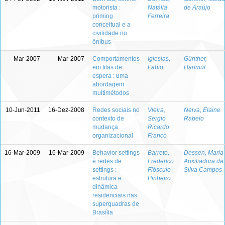
motorista :
Natália
de Araújo
priming
Ferreira
conceitual e a
civilidade no
ônibus
Mar-2007
Mar-2007
Comportamentos
Iglesias,
Günther,
em filas de
Fabio
Hartmut
espera : uma
abordagem
multimétodos
10-Jun-2011
16-Dez-2008
Redes sociais no
Vieira,
Neiva, Elaine
contexto de
Sergio
Rabelo
mudança
Ricardo
organizacional
Franco
16-Mar-2009
16-Mar-2009
Behavior settings
Barreto,
Dessen, Maria
e redes de
Frederico
Auxiliadora da
settings :
Flósculo
Silva Campos
estrutura e
Pinheiro
dinâmica
residenciais nas
superquadras de
Brasília