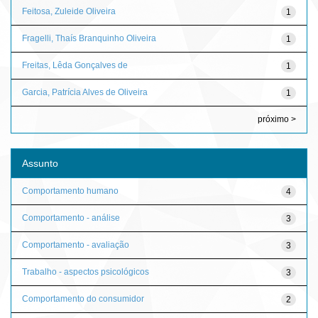
Feitosa, Zuleide Oliveira
1
Fragelli, Thaís Branquinho Oliveira
1
Freitas, Lêda Gonçalves de
1
Garcia, Patrícia Alves de Oliveira
1
próximo >
Assunto
Comportamento humano
4
Comportamento - análise
3
Comportamento - avaliação
3
Trabalho - aspectos psicológicos
3
Comportamento do consumidor
2