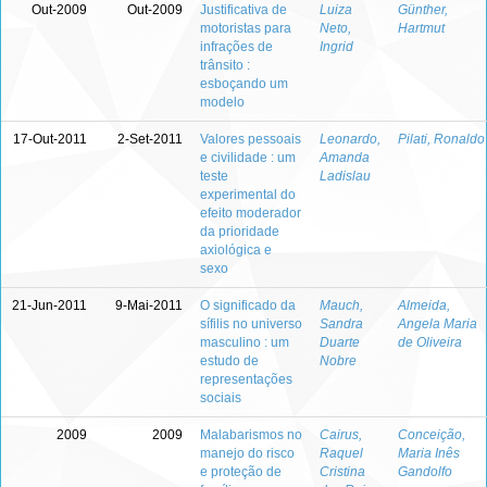
Out-2009
Out-2009
Justificativa de
Luiza
Günther,
motoristas para
Neto,
Hartmut
infrações de
Ingrid
trânsito :
esboçando um
modelo
17-Out-2011
2-Set-2011
Valores pessoais
Leonardo,
Pilati, Ronaldo
e civilidade : um
Amanda
teste
Ladislau
experimental do
efeito moderador
da prioridade
axiológica e
sexo
21-Jun-2011
9-Mai-2011
O significado da
Mauch,
Almeida,
sífilis no universo
Sandra
Angela Maria
masculino : um
Duarte
de Oliveira
estudo de
Nobre
representações
sociais
2009
2009
Malabarismos no
Cairus,
Conceição,
manejo do risco
Raquel
Maria Inês
e proteção de
Cristina
Gandolfo