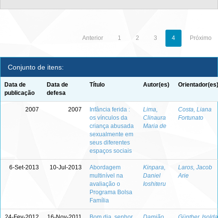
Anterior
1
2
3
4
Próximo
Conjunto de itens:
Data de
Data de
Título
Autor(es)
Orientador(es
publicação
defesa
2007
2007
Infância ferida :
Lima,
Costa, Liana
os vínculos da
Clinaura
Fortunato
criança abusada
Maria de
sexualmente em
seus diferentes
espaços sociais
6-Set-2013
10-Jul-2013
Abordagem
Kinpara,
Laros, Jacob
multinível na
Daniel
Arie
avaliação o
Ioshiteru
Programa Bolsa
Família
24-Fev-2012
16-Nov-2011
Bom dia, senhor
Damião,
Günther, Isolda