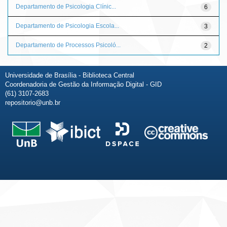
Departamento de Psicologia Clínic...
6
Departamento de Psicologia Escola...
3
Departamento de Processos Psicoló...
2
Universidade de Brasília - Biblioteca Central
Coordenadoria de Gestão da Informação Digital - GID
(61) 3107-2683
repositorio@unb.br
Fale conosco
Sobre