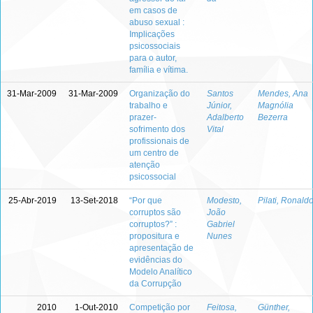
em casos de
abuso sexual :
Implicações
psicossociais
para o autor,
família e vítima.
31-Mar-2009
31-Mar-2009
Organização do
Santos
Mendes, Ana
trabalho e
Júnior,
Magnólia
prazer-
Adalberto
Bezerra
sofrimento dos
Vital
profissionais de
um centro de
atenção
psicossocial
25-Abr-2019
13-Set-2018
“Por que
Modesto,
Pilati, Ronald
corruptos são
João
corruptos?” :
Gabriel
propositura e
Nunes
apresentação de
evidências do
Modelo Analítico
da Corrupção
2010
1-Out-2010
Competição por
Feitosa,
Günther,