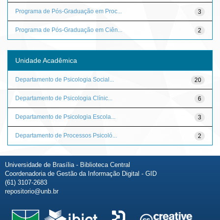
Programa de Pós-Graduação em Proc...
3
Programa de Pós-Graduação em Ciên...
2
Unidade Acadêmica
Departamento de Psicologia Social...
20
Departamento de Psicologia Clínic...
6
Departamento de Psicologia Escola...
3
Departamento de Processos Psicoló...
2
Universidade de Brasília - Biblioteca Central
Coordenadoria de Gestão da Informação Digital - GID
(61) 3107-2683
repositorio@unb.br