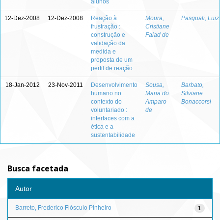
alunos
12-Dez-2008
12-Dez-2008
Reação à
Moura,
Pasquali, Luiz
frustração :
Cristiane
construção e
Faiad de
validação da
medida e
proposta de um
perfil de reação
18-Jan-2012
23-Nov-2011
Desenvolvimento
Sousa,
Barbato,
humano no
Maria do
Silviane
contexto do
Amparo
Bonaccorsi
voluntariado :
de
interfaces com a
ética e a
sustentabilidade
Busca facetada
Autor
Barreto, Frederico Flósculo Pinheiro
1