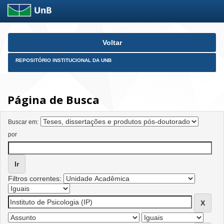
Skip
Voltar
navigation
REPOSITÓRIO INSTITUCIONAL DA UNB
Página de Busca
Buscar em:
por
Filtros correntes: