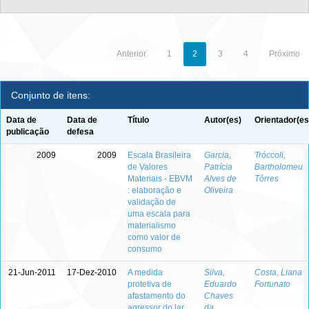
Anterior
1
2
3
4
Próximo
Conjunto de itens:
Data de
Data de
Título
Autor(es)
Orientador(es
publicação
defesa
2009
2009
Escala Brasileira
Garcia,
Tróccoli,
de Valores
Patrícia
Bartholomeu
Materiais - EBVM
Alves de
Tôrres
: elaboração e
Oliveira
validação de
uma escala para
materialismo
como valor de
consumo
21-Jun-2011
17-Dez-2010
A medida
Silva,
Costa, Liana
protetiva de
Eduardo
Fortunato
afastamento do
Chaves
agressor do lar
da