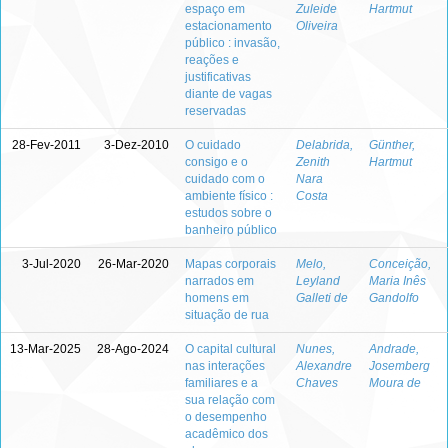
espaço em
Zuleide
Hartmut
estacionamento
Oliveira
público : invasão,
reações e
justificativas
diante de vagas
reservadas
28-Fev-2011
3-Dez-2010
O cuidado
Delabrida,
Günther,
consigo e o
Zenith
Hartmut
cuidado com o
Nara
ambiente físico :
Costa
estudos sobre o
banheiro público
3-Jul-2020
26-Mar-2020
Mapas corporais
Melo,
Conceição,
narrados em
Leyland
Maria Inês
homens em
Galleti de
Gandolfo
situação de rua
13-Mar-2025
28-Ago-2024
O capital cultural
Nunes,
Andrade,
nas interações
Alexandre
Josemberg
familiares e a
Chaves
Moura de
sua relação com
o desempenho
acadêmico dos