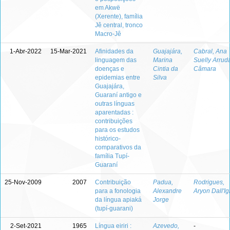
em Akwë
(Xerente), família
Jê central, tronco
Macro-Jê
1-Abr-2022
15-Mar-2021
Afinidades da
Guajajára,
Cabral, Ana
linguagem das
Marina
Suelly Arrud
doenças e
Cintia da
Câmara
epidemias entre
Silva
Guajajára,
Guaraní antigo e
outras línguas
aparentadas :
contribuições
para os estudos
histórico-
comparativos da
família Tupí-
Guaraní
25-Nov-2009
2007
Contribuição
Padua,
Rodrigues,
para a fonologia
Alexandre
Aryon Dall'I
da língua apiaká
Jorge
(tupí-guarani)
2-Set-2021
1965
Língua eiriri :
Azevedo,
-