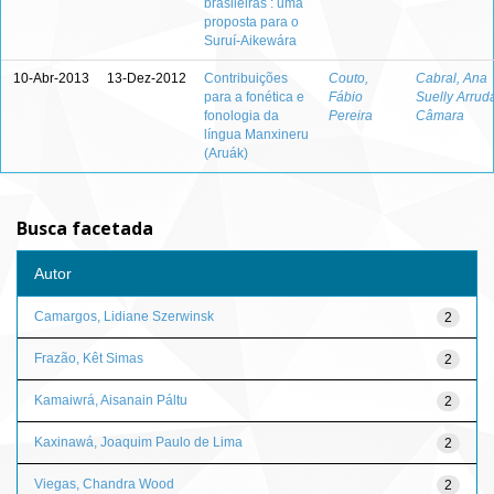
brasileiras : uma
proposta para o
Suruí-Aikewára
10-Abr-2013
13-Dez-2012
Contribuições
Couto,
Cabral, Ana
para a fonética e
Fábio
Suelly Arrud
fonologia da
Pereira
Câmara
língua Manxineru
(Aruák)
Busca facetada
Autor
Camargos, Lidiane Szerwinsk
2
Frazão, Kêt Simas
2
Kamaiwrá, Aisanain Páltu
2
Kaxinawá, Joaquim Paulo de Lima
2
Viegas, Chandra Wood
2