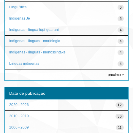
Linguística
6
Indígenas Jê
5
Indígenas - língua tupi-guarani
4
Indígenas - línguas - morfologia
4
Indígenas - línguas - morfossintaxe
4
Línguas indígenas
4
próximo >
Data de publicação
2020 - 2026
12
2010 - 2019
36
2006 - 2009
11