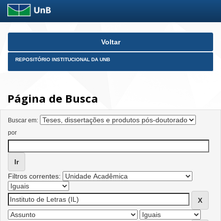
Skip
Voltar
navigation
REPOSITÓRIO INSTITUCIONAL DA UNB
Página de Busca
Buscar em:
por
Filtros correntes: