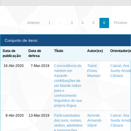
Anterior
1
...
3
4
5
6
Próximo
Conjunto de itens:
Data de
Data de
Título
Autor(es)
Orientador(
publicação
defesa
16-Abr-2020
7-Mar-2019
Concordância de
Tsipré,
Cabral, Ana
número em
Eliseu
Suelly Arrud
Xavante :
Waduipi
Câmara
contribuições de
um falante nativo
para o
conhecimento
linguístico de sua
própria língua
8-Abr-2020
13-Mar-2019
Particularidades
Xerente,
Cabral, Ana
dos sons, nomes,
Armando
Suelly Arrud
verbos, advérbios
Sõpré
Câmara
e posposições