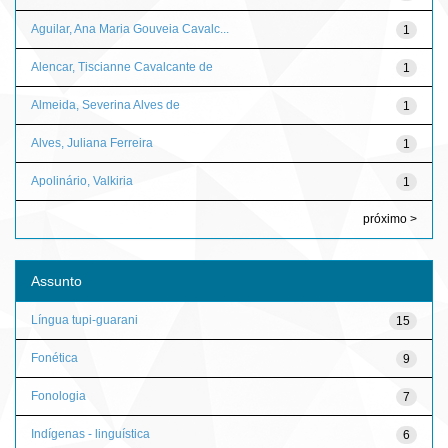
Aguilar, Ana Maria Gouveia Cavalc...
1
Alencar, Tiscianne Cavalcante de
1
Almeida, Severina Alves de
1
Alves, Juliana Ferreira
1
Apolinário, Valkiria
1
próximo >
Assunto
Língua tupi-guarani
15
Fonética
9
Fonologia
7
Indígenas - linguística
6