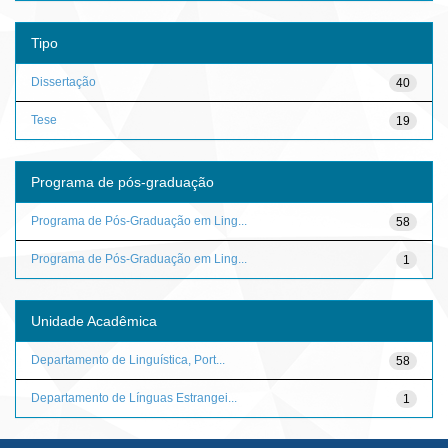
Tipo
Dissertação
40
Tese
19
Programa de pós-graduação
Programa de Pós-Graduação em Ling...
58
Programa de Pós-Graduação em Ling...
1
Unidade Acadêmica
Departamento de Linguística, Port...
58
Departamento de Línguas Estrangei...
1