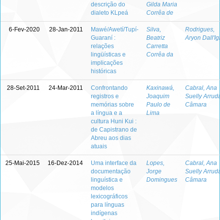
descrição do
Gilda Maria
dialeto KLpeá
Corrêa de
6-Fev-2020
28-Jan-2011
Mawé/Awetí/Tupí-
Silva,
Rodrigues,
Guaraní :
Beatriz
Aryon Dall'I
relações
Carretta
lingüísticas e
Corrêa da
implicações
históricas
28-Set-2011
24-Mar-2011
Confrontando
Kaxinawá,
Cabral, Ana
registros e
Joaquim
Suelly Arrud
memórias sobre
Paulo de
Câmara
a língua e a
Lima
cultura Huni Kui :
de Capistrano de
Abreu aos dias
atuais
25-Mai-2015
16-Dez-2014
Uma interface da
Lopes,
Cabral, Ana
documentação
Jorge
Suelly Arrud
linguística e
Domingues
Câmara
modelos
lexicográficos
para línguas
indígenas