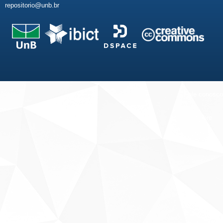
repositorio@unb.br
Fale conosco
Sobre