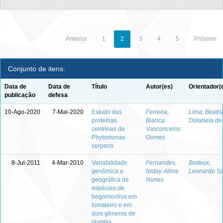
Anterior
1
2
3
4
5
Próximo
Conjunto de itens:
Data de
Data de
Título
Autor(es)
Orientador(
publicação
defesa
10-Ago-2020
7-Mai-2020
Estudo das
Ferreira,
Lima, Beatri
proteínas
Bianca
Dolabela de
centrinas de
Vasconcelos
Phytomonas
Gomes
serpens
8-Jul-2011
4-Mar-2010
Variabilidade
Fernandes,
Boiteux,
genômica e
Niday Alline
Leonardo Si
geográfica de
Nunes
espécies de
begomovírus em
tomateiro e em
dois gêneros de
plantas