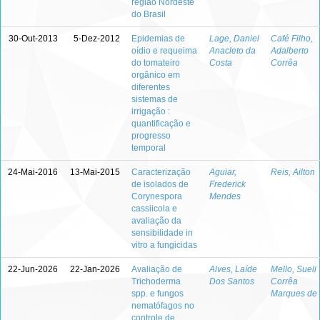
região Nordeste
do Brasil
30-Out-2013
5-Dez-2012
Epidemias de
Lage, Daniel
Café Filho,
oídio e requeima
Anacleto da
Adalberto
do tomateiro
Costa
Corrêa
orgânico em
diferentes
sistemas de
irrigação :
quantificação e
progresso
temporal
24-Mai-2016
13-Mai-2015
Caracterização
Aguiar,
Reis, Ailton
de isolados de
Frederick
Corynespora
Mendes
cassiicola e
avaliação da
sensibilidade in
vitro a fungicidas
22-Jun-2026
22-Jan-2026
Avaliação de
Alves, Laíde
Mello, Sueli
Trichoderma
Dos Santos
Corrêa
spp. e fungos
Marques de
nematófagos no
controle de