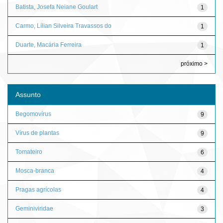
Batista, Josefa Neiane Goulart
1
Carmo, Lílian Silveira Travassos do
1
Duarte, Macária Ferreira
1
próximo >
Assunto
Begomovírus
9
Vírus de plantas
9
Tomateiro
6
Mosca-branca
4
Pragas agrícolas
4
Geminiviridae
3