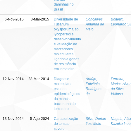
daninhas no
Brasil
6-Nov-2015
8-Mai-2015
Diversidade de
Gonçalves,
Boiteux,
Fusarium
Amanda de
Leonardo Si
oxysporum f. sp.
Melo
lycopersici e
desenvolvimento
e validação de
marcadores
moleculares
ligados a genes
de resistência
em tomateiro
12-Nov-2014
28-Mar-2014
Diagnose
Araújo,
Ferreira,
molecular e
Edivânio
Marisa Alva
estudos
Rodrigues
da Silva
epidemiológicos
de
Velloso
da mancha-
bacteriana do
tomateiro
13-Nov-2024
5-Ago-2024
Caracterização
Silva, Dorian
Nagata, Alic
do tomato
Yest Melo
Kazuko Inou
severe