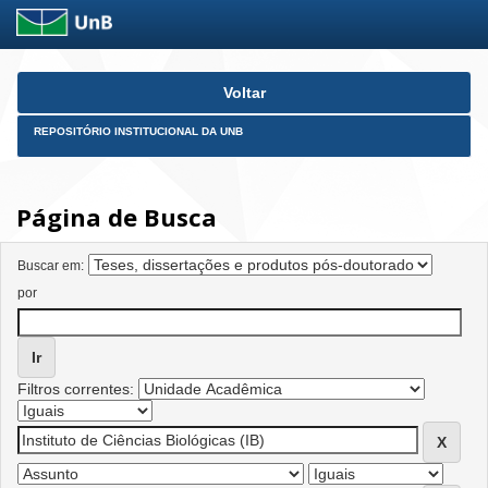
Skip
Voltar
navigation
REPOSITÓRIO INSTITUCIONAL DA UNB
Página de Busca
Buscar em:
por
Filtros correntes: