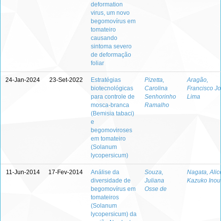
deformation
virus, um novo
begomovírus em
tomateiro
causando
sintoma severo
de deformação
foliar
24-Jan-2024
23-Set-2022
Estratégias
Pizetta,
Aragão,
biotecnológicas
Carolina
Francisco J
para controle de
Senhorinho
Lima
mosca-branca
Ramalho
(Bemisia tabaci)
e
begomoviroses
em tomateiro
(Solanum
lycopersicum)
11-Jun-2014
17-Fev-2014
Análise da
Souza,
Nagata, Alic
diversidade de
Juliana
Kazuko Inou
begomovírus em
Osse de
tomateiros
(Solanum
lycopersicum) da