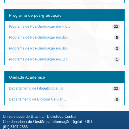
Programa de pós-graduação
Programa de Pós-Graduação em Fito...
33
Programa de Pós-Graduação em Biol...
5
Programa de Pós-Graduação em Biol...
3
Programa de Pós-Graduação em Ecol...
1
Unidade Acadêmica
Departamento de Fitopatologia (IB...
33
Departamento de Biologia Celular ...
8
Universidade de Brasília - Biblioteca Central
Coordenadoria de Gestão da Informação Digital - GID
(61) 3107-2683