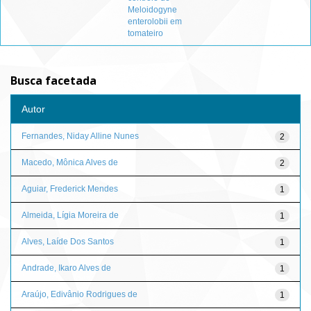
Meloidogyne
enterolobii em
tomateiro
Busca facetada
Autor
Fernandes, Niday Alline Nunes
2
Macedo, Mônica Alves de
2
Aguiar, Frederick Mendes
1
Almeida, Lígia Moreira de
1
Alves, Laíde Dos Santos
1
Andrade, Ikaro Alves de
1
Araújo, Edivânio Rodrigues de
1