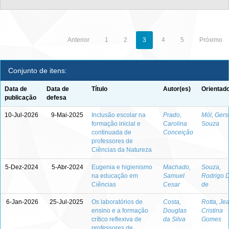
Anterior
1
2
3
4
5
Próximo
Conjunto de itens:
Data de
Data de
Título
Autor(es)
Orientado
publicação
defesa
10-Jul-2026
9-Mai-2025
Inclusão escolar na
Prado,
Mól, Gers
formação inicial e
Carolina
Souza
continuada de
Conceição
professores de
Ciências da Natureza
5-Dez-2024
5-Abr-2024
Eugenia e higienismo
Machado,
Souza,
na educação em
Samuel
Rodrigo 
Ciências
Cesar
de
6-Jan-2026
25-Jul-2025
Os laboratórios de
Costa,
Rotta, Je
ensino e a formação
Douglas
Cristina
crítico reflexiva de
da Silva
Gomes
professores de