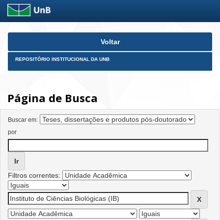
Skip
Voltar
navigation
REPOSITÓRIO INSTITUCIONAL DA UNB
Página de Busca
Buscar em:
por
Filtros correntes: