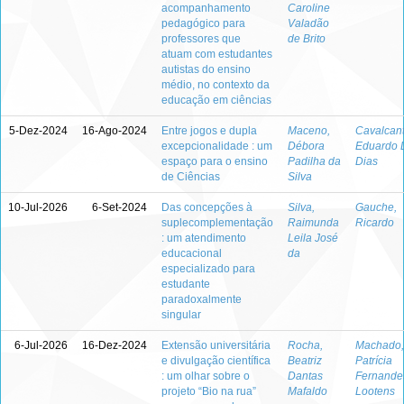
acompanhamento
Caroline
pedagógico para
Valadão
professores que
de Brito
atuam com estudantes
autistas do ensino
médio, no contexto da
educação em ciências
5-Dez-2024
16-Ago-2024
Entre jogos e dupla
Maceno,
Cavalcant
excepcionalidade : um
Débora
Eduardo 
espaço para o ensino
Padilha da
Dias
de Ciências
Silva
10-Jul-2026
6-Set-2024
Das concepções à
Silva,
Gauche,
suplecomplementação
Raimunda
Ricardo
: um atendimento
Leila José
educacional
da
especializado para
estudante
paradoxalmente
singular
6-Jul-2026
16-Dez-2024
Extensão universitária
Rocha,
Machado,
e divulgação científica
Beatriz
Patrícia
: um olhar sobre o
Dantas
Fernande
projeto “Bio na rua”
Mafaldo
Lootens