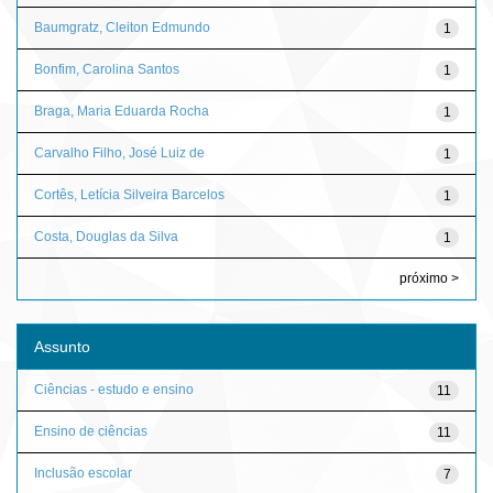
Baumgratz, Cleiton Edmundo
1
Bonfim, Carolina Santos
1
Braga, Maria Eduarda Rocha
1
Carvalho Filho, José Luiz de
1
Cortês, Letícia Silveira Barcelos
1
Costa, Douglas da Silva
1
próximo >
Assunto
Ciências - estudo e ensino
11
Ensino de ciências
11
Inclusão escolar
7