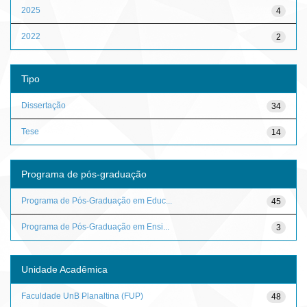
2025
4
2022
2
Tipo
Dissertação
34
Tese
14
Programa de pós-graduação
Programa de Pós-Graduação em Educ...
45
Programa de Pós-Graduação em Ensi...
3
Unidade Acadêmica
Faculdade UnB Planaltina (FUP)
48