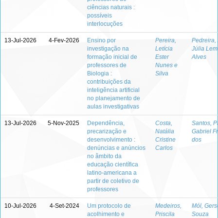
ciências naturais :
possíveis
interlocuções
13-Jul-2026
4-Fev-2026
Ensino por
Pereira,
Pedreira,
investigação na
Letícia
Júlia Lem
formação inicial de
Ester
Alves
professores de
Nunes e
Biologia :
Silva
contribuições da
inteligência artificial
no planejamento de
aulas investigativas
13-Jul-2026
5-Nov-2025
Dependência,
Costa,
Santos, P
precarização e
Natália
Gabriel F
desenvolvimento :
Cristine
dos
denúncias e anúncios
Carlos
no âmbito da
educação científica
latino-americana a
partir de coletivo de
professores
10-Jul-2026
4-Set-2024
Um protocolo de
Medeiros,
Mól, Gers
acolhimento e
Priscila
Souza