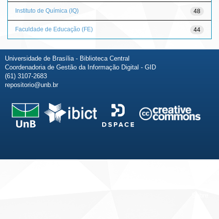
Instituto de Química (IQ)
48
Faculdade de Educação (FE)
44
Universidade de Brasília - Biblioteca Central
Coordenadoria de Gestão da Informação Digital - GID
(61) 3107-2683
repositorio@unb.br
Fale conosco
Sobre