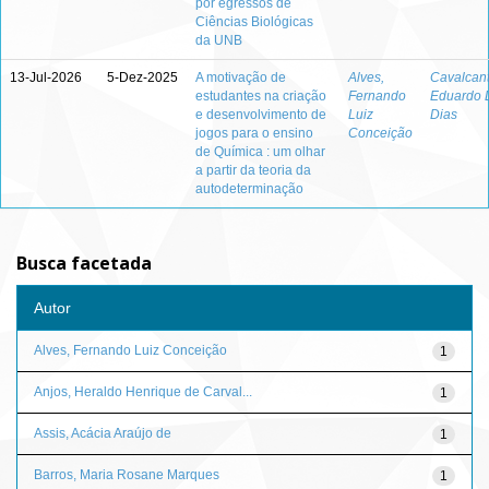
por egressos de
Ciências Biológicas
da UNB
13-Jul-2026
5-Dez-2025
A motivação de
Alves,
Cavalcant
estudantes na criação
Fernando
Eduardo 
e desenvolvimento de
Luiz
Dias
jogos para o ensino
Conceição
de Química : um olhar
a partir da teoria da
autodeterminação
Busca facetada
Autor
Alves, Fernando Luiz Conceição
1
Anjos, Heraldo Henrique de Carval...
1
Assis, Acácia Araújo de
1
Barros, Maria Rosane Marques
1