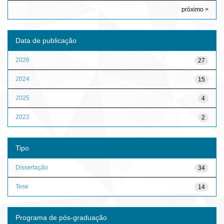
próximo >
Data de publicação
2026
27
2024
15
2025
4
2022
2
Tipo
Dissertação
34
Tese
14
Programa de pós-graduação