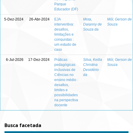
Parque
Educador (DF)
5-Dez-2024
26-Abr-2024
EJA
Mota,
Mól, Gerson de
interventiva:
Daianny de
Souza
desafios,
Souza da
limitações e
conquistas :
um estudo de
caso
6-Jul-2026
17-Dez-2024
Práticas
Silva, Keilla
Mól, Gerson de
pedagógicas
Christina
Souza
inclusivas de
Desidério
Ciências no
da
ensino médio :
desafios,
limites e
possibilidades
na perspectiva
docente
Busca facetada