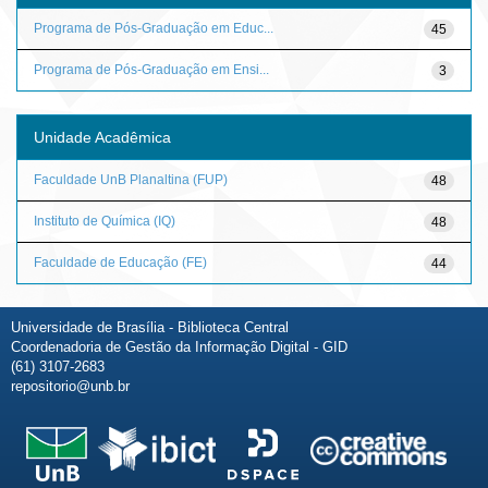
Programa de Pós-Graduação em Educ...
45
Programa de Pós-Graduação em Ensi...
3
Unidade Acadêmica
Faculdade UnB Planaltina (FUP)
48
Instituto de Química (IQ)
48
Faculdade de Educação (FE)
44
Universidade de Brasília - Biblioteca Central
Coordenadoria de Gestão da Informação Digital - GID
(61) 3107-2683
repositorio@unb.br