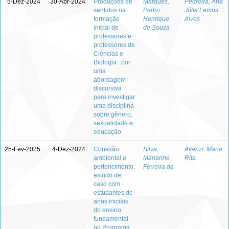
5-Dez-2024
30-Abr-2024
Produções de
Marques,
Pedreira, Ana
sentidos na
Pedro
Júlia Lemos
formação
Henrique
Alves
inicial de
de Souza
professoras e
professores de
Ciências e
Biologia : por
uma
abordagem
discursiva
para investigar
uma disciplina
sobre gênero,
sexualidade e
educação
25-Fev-2025
4-Dez-2024
Conexão
Silva,
Avanzi, Maria
ambiental e
Marianne
Rita
pertencimento:
Ferreira da
estudo de
caso com
estudantes de
anos iniciais
do ensino
fundamental
no Programa