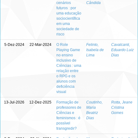
cenários
Cândida
futuros : por
uma educação
sociocientífica
em uma
sociedade de
risco
5-Dez-2024
22-Mar-2024
O Role
Felinto,
Cavalcanti,
Playing Game
Isabela de
Eduardo Luiz
no ensino
Lima
Dias
inclusivo de
Ciências : uma
relação entre
o RPG e os
alunos com
deficiência
visual
13-Jul-2026
12-Dez-2025
Formação de
Coutinho,
Rotta, Jeane
professores de
Maria
Cristina
Ciências e
Beatriz
Gomes
feminismos : é
Dias
possível
transgredir?