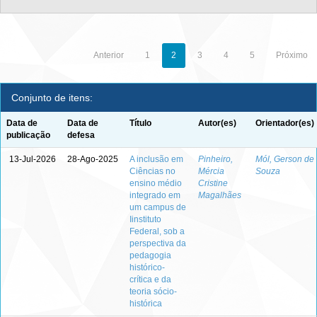
Anterior
1
2
3
4
5
Próximo
Conjunto de itens:
Data de
Data de
Título
Autor(es)
Orientador(es)
publicação
defesa
13-Jul-2026
28-Ago-2025
A inclusão em
Pinheiro,
Mól, Gerson de
Ciências no
Mércia
Souza
ensino médio
Cristine
integrado em
Magalhães
um campus de
Iinstituto
Federal, sob a
perspectiva da
pedagogia
histórico-
crítica e da
teoria sócio-
histórica