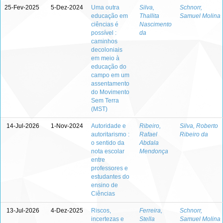
25-Fev-2025
5-Dez-2024
Uma outra
Silva,
Schnorr,
educação em
Thallita
Samuel Molina
ciências é
Nascimento
possível :
da
caminhos
decoloniais
em meio à
educação do
campo em um
assentamento
do Movimento
Sem Terra
(MST)
14-Jul-2026
1-Nov-2024
Autoridade e
Ribeiro,
Silva, Roberto
autoritarismo :
Rafael
Ribeiro da
o sentido da
Abdala
nota escolar
Mendonça
entre
professores e
estudantes do
ensino de
Ciências
13-Jul-2026
4-Dez-2025
Riscos,
Ferreira,
Schnorr,
incertezas e
Stella
Samuel Molina