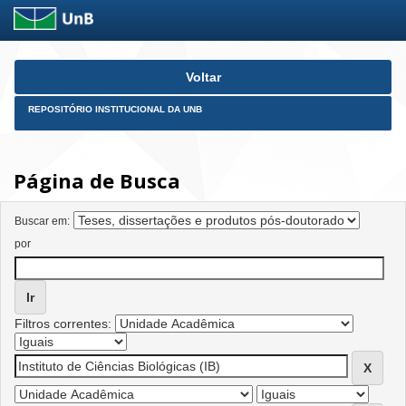
Skip
Voltar
navigation
REPOSITÓRIO INSTITUCIONAL DA UNB
Página de Busca
Buscar em:
por
Filtros correntes: