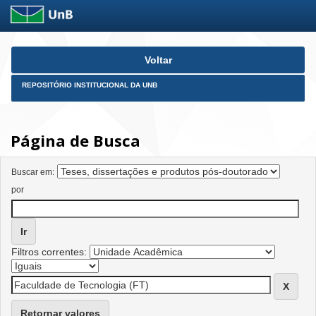
Skip
Voltar
navigation
REPOSITÓRIO INSTITUCIONAL DA UNB
Página de Busca
Buscar em:
por
Filtros correntes:
Retornar valores