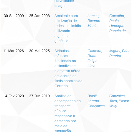
surveillance
images
30-Set-2009
25-Jan-2008
Ambiente para
Lemos,
Carvalho,
otimização de
Ricardo
Paulo
redes multimídia
Martins
Henrique
utilizando
Portela de
algoritmo
genético
11-Mar-2026
30-Mai-2025
Atributos e
Caldeira,
Miguel, Eder
métricas
Ruan
Pereira
funcionais na
Felipe
estimativa de
Lima
biomassa aérea
em diferentes
fitofisionomias do
Cerrado
4-Fev-2020
27-Jun-2019
Análise do
Brasil,
Gonzales
desempenho do
Lorena
Taco, Pastor
transporte
Gonçalves
Willy
público
responsivo à
demanda por
meio de
simulação