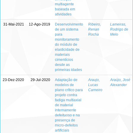
multiagente
baseada em
atividades
31-Mai-2021
12-Ago-2019
Desenvolvimento
Ribeiro,
Lameiras,
de um sistema
Renan
Rodrigo de
para
Rocha
Melo
monitoramento
do módulo de
elasticidade de
materiais
cimentícios
desde as
primeiras idades
23-Dez-2020
29-Jul-2020
Adaptação de
Araujo,
Araújo, José
modelos de
Lucas
Alexander
plano crítico para
Carneiro
projeto contra
fadiga multiaxial
de material
internamente
defeituoso e na
presença de
micro-defeitos
artificiais