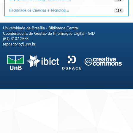
Faculdade de Ciências e Tecnologi...
118
Universidade de Brasília - Biblioteca Central
Coordenadoria de Gestão da Informação Digital - GID
(61) 3107-2683
repositorio@unb.br
Fale conosco
Sobre