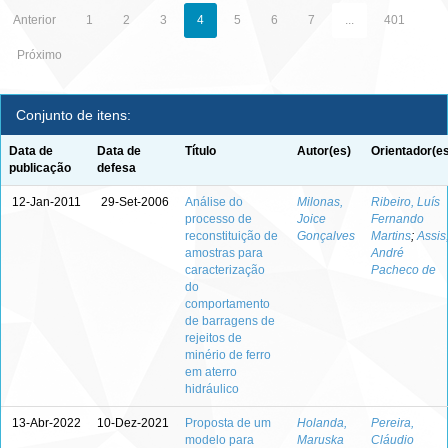
Anterior
1
2
3
4
5
6
7
...
401
Próximo
Conjunto de itens:
Data de
Data de
Título
Autor(es)
Orientador(e
publicação
defesa
12-Jan-2011
29-Set-2006
Análise do
Milonas,
Ribeiro, Luís
processo de
Joice
Fernando
reconstituição de
Gonçalves
Martins
;
Assis
amostras para
André
caracterização
Pacheco de
do
comportamento
de barragens de
rejeitos de
minério de ferro
em aterro
hidráulico
13-Abr-2022
10-Dez-2021
Proposta de um
Holanda,
Pereira,
modelo para
Maruska
Cláudio