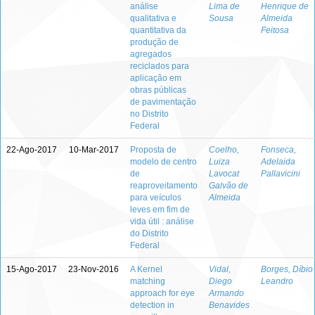
análise
Lima de
Henrique de
qualitativa e
Sousa
Almeida
quantitativa da
Feitosa
produção de
agregados
reciclados para
aplicação em
obras públicas
de pavimentação
no Distrito
Federal
22-Ago-2017
10-Mar-2017
Proposta de
Coelho,
Fonseca,
modelo de centro
Luiza
Adelaida
de
Lavocat
Pallavicini
reaproveitamento
Galvão de
para veículos
Almeida
leves em fim de
vida útil : análise
do Distrito
Federal
15-Ago-2017
23-Nov-2016
A Kernel
Vidal,
Borges, Díbio
matching
Diego
Leandro
approach for eye
Armando
detection in
Benavides