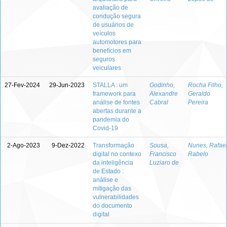
avaliação de
condução segura
de usuários de
veículos
automotores para
benefícios em
seguros
veiculares
27-Fev-2024
29-Jun-2023
STALLA : um
Godinho,
Rocha Filho,
framework para
Alexandre
Geraldo
análise de fontes
Cabral
Pereira
abertas durante a
pandemia do
Covid-19
2-Ago-2023
9-Dez-2022
Transformação
Sousa,
Nunes, Rafae
digital no contexo
Francisco
Rabelo
da inteligência
Luziaro de
de Estado :
análise e
mitigação das
vulnerabilidades
do documento
digital