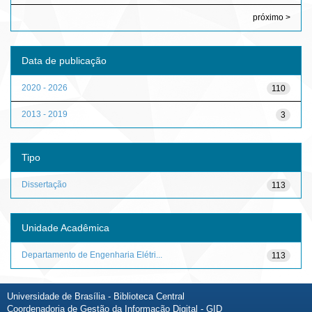
próximo >
Data de publicação
2020 - 2026
110
2013 - 2019
3
Tipo
Dissertação
113
Unidade Acadêmica
Departamento de Engenharia Elétri...
113
Universidade de Brasília - Biblioteca Central
Coordenadoria de Gestão da Informação Digital - GID