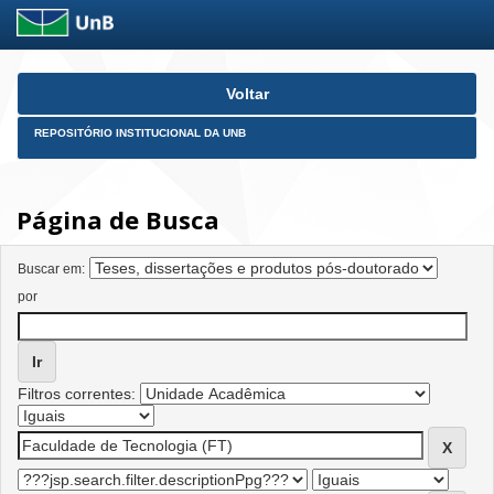
Skip
Voltar
navigation
REPOSITÓRIO INSTITUCIONAL DA UNB
Página de Busca
Buscar em:
por
Filtros correntes: