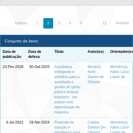
Anterior
1
2
3
4
5
...
12
Próximo
Conjunto de itens:
Data de
Data de
Título
Autor(es)
Orientador(e
publicação
defesa
23-Fev-2026
30-Out-2025
Arquitetura
Bezerra,
Mendonça,
inteligente e
Kelly
Fábio Lúcio
preditiva para a
Santos de
Lopes de
qualidade e
Oliveira
gestão do gasto
público federal
brasileiro : um
estudo com
aprendizado de
máquina
3-Jul-2022
19-Abr-2024
Proposta de
Caldas,
Mendonça,
solução e
Edilson De
Fábio Lúcio
arquitetura para
Oliveira
Lopes de