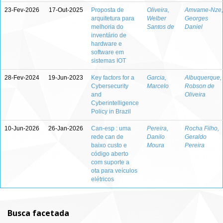
23-Fev-2026
17-Out-2025
Proposta de
Oliveira,
Amvame-Nze,
arquitetura para
Welber
Georges
melhoria do
Santos de
Daniel
inventário de
hardware e
software em
sistemas IOT
28-Fev-2024
19-Jun-2023
Key factors for a
Garcia,
Albuquerque,
Cybersecurity
Marcelo
Robson de
and
Oliveira
Cyberintelligence
Policy in Brazil
10-Jun-2026
26-Jan-2026
Can-esp : uma
Pereira,
Rocha Filho,
rede can de
Danilo
Geraldo
baixo custo e
Moura
Pereira
código aberto
com suporte a
ota para veículos
elétricos
Busca facetada