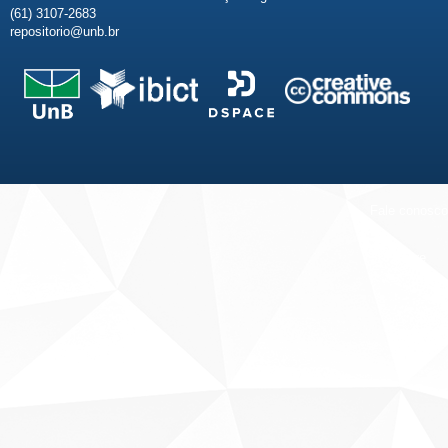
(61) 3107-2683
repositorio@unb.br
Fale conosco
Sobre