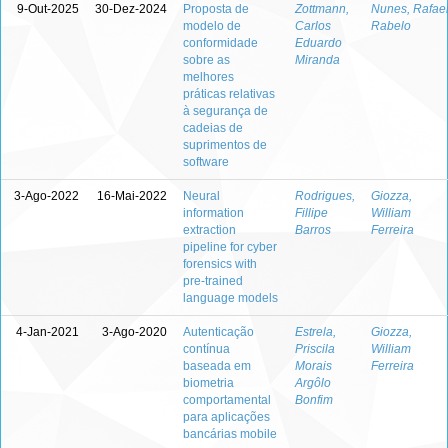
9-Out-2025
30-Dez-2024
Proposta de
Zottmann,
Nunes, Rafae
modelo de
Carlos
Rabelo
conformidade
Eduardo
sobre as
Miranda
melhores
práticas relativas
à segurança de
cadeias de
suprimentos de
software
3-Ago-2022
16-Mai-2022
Neural
Rodrigues,
Giozza,
information
Fillipe
William
extraction
Barros
Ferreira
pipeline for cyber
forensics with
pre-trained
language models
4-Jan-2021
3-Ago-2020
Autenticação
Estrela,
Giozza,
contínua
Priscila
William
baseada em
Morais
Ferreira
biometria
Argôlo
comportamental
Bonfim
para aplicações
bancárias mobile